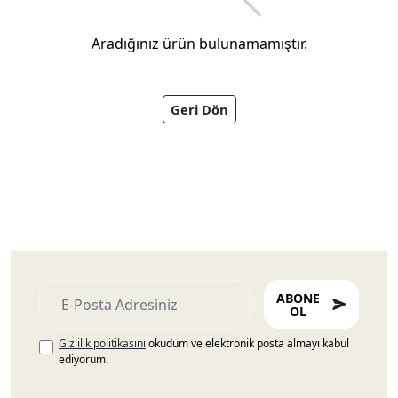
Aradığınız ürün bulunamamıştır.
Geri Dön
Ayakkabıları
ABONE
OL
Gizlilik politikasını
okudum ve elektronik posta almayı kabul
ediyorum.