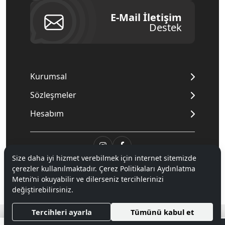
E-Mail İletişim
Destek
Kurumsal
Sözleşmeler
Hesabım
Size daha iyi hizmet verebilmek için internet sitemizde
© 2020
Mnpc
. Tüm hakları saklıdır.
çerezler kullanılmaktadır. Çerez Politikaları Aydınlatma
Metni’ni okuyabilir ve dilerseniz tercihlerinizi
değiştirebilirsiniz.
®
Hipotenüs
Yeni Nesil E-Ticaret Sistemleri ile Hazırlanmıştır.
Tercihleri ayarla
Tümünü kabul et