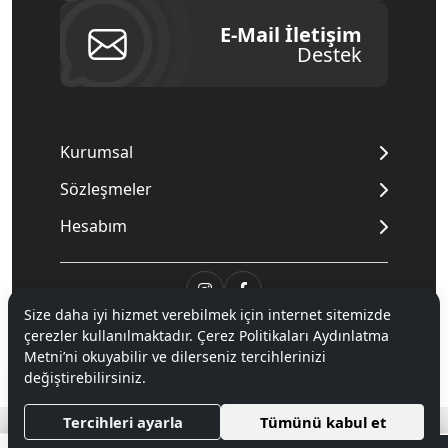
E-Mail İletişim
Destek
Kurumsal
Sözleşmeler
Hesabım
Size daha iyi hizmet verebilmek için internet sitemizde
© 2020
Mnpc
. Tüm hakları saklıdır.
çerezler kullanılmaktadır. Çerez Politikaları Aydınlatma
Metni’ni okuyabilir ve dilerseniz tercihlerinizi
değiştirebilirsiniz.
®
Hipotenüs
Yeni Nesil E-Ticaret Sistemleri ile Hazırlanmıştır.
Tercihleri ayarla
Tümünü kabul et