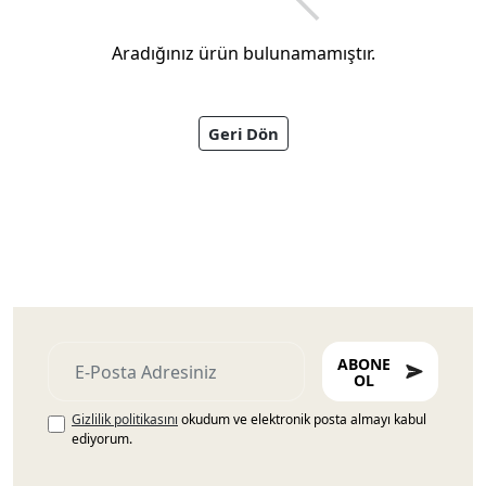
Aradığınız ürün bulunamamıştır.
Geri Dön
Ayakkabıları
ABONE
OL
Gizlilik politikasını
okudum ve elektronik posta almayı kabul
ediyorum.