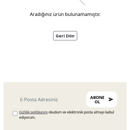
Aradığınız ürün bulunamamıştır.
Geri Dön
Ayakkabıları
ABONE
OL
Gizlilik politikasını
okudum ve elektronik posta almayı kabul
ediyorum.