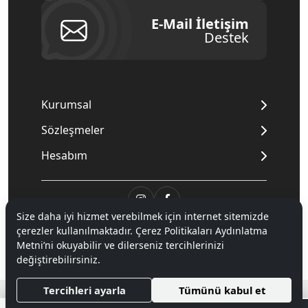
E-Mail İletişim
Destek
Kurumsal
Sözleşmeler
Hesabım
Size daha iyi hizmet verebilmek için internet sitemizde
© 2020
Mnpc
. Tüm hakları saklıdır.
çerezler kullanılmaktadır. Çerez Politikaları Aydınlatma
Metni’ni okuyabilir ve dilerseniz tercihlerinizi
değiştirebilirsiniz.
®
Hipotenüs
Yeni Nesil E-Ticaret Sistemleri ile Hazırlanmıştır.
Tercihleri ayarla
Tümünü kabul et