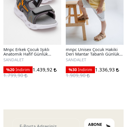
Mnpc Erkek Çocuk Işıklı
mnpc Unisex Çocuk Hakiki
Anatomik Hafif Günlük
Deri Mantar Tabanlı Günlük
Sandalet
Çocuk Sandalet
SANDALET
SANDALET
1.439,92
1.336,93
%20
İndirim
%30
İndirim
1.799,90
1.909,90
ABONE