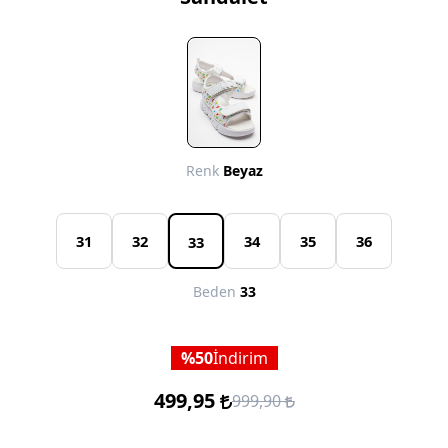
Renk
Beyaz
31
32
34
35
36
33
Beden
33
50
İndirim
499,95
999,90