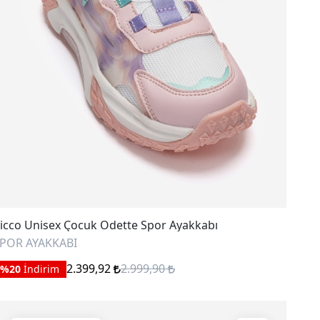
icco Unisex Çocuk Odette Spor Ayakkabı
POR AYAKKABI
2.399,92
2.999,90
%20
İndirim