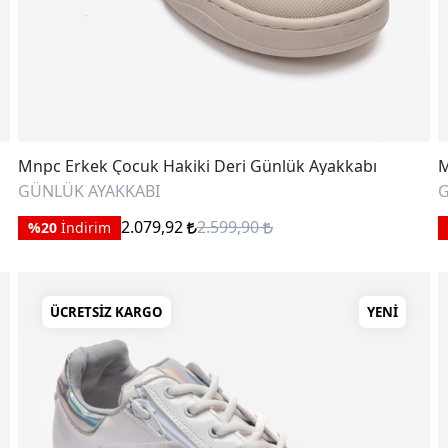
Mnpc Erkek Çocuk Hakiki Deri Günlük Ayakkabı
M
GÜNLÜK AYAKKABI
G
2.079,92
2.599,90
%20
İndirim
ÜCRETSIZ KARGO
YENI