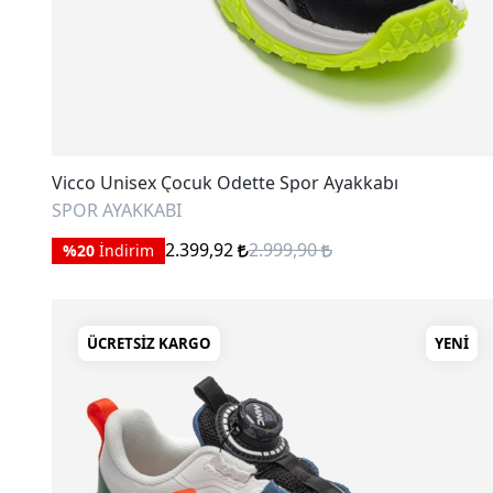
Vicco Unisex Çocuk Odette Spor Ayakkabı
SPOR AYAKKABI
2.399,92
2.999,90
%20
İndirim
ÜCRETSIZ KARGO
YENI