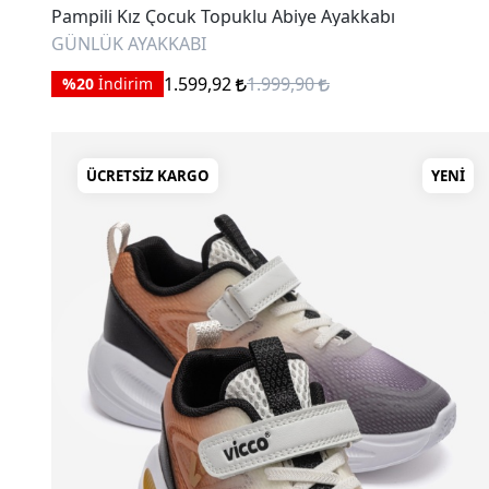
Pampili Kız Çocuk Topuklu Abiye Ayakkabı
GÜNLÜK AYAKKABI
1.599,92
1.999,90
%20
İndirim
ÜCRETSIZ KARGO
YENI