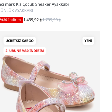
nci mark Kız Çocuk Sneaker Ayakkabı
ÜNLÜK AYAKKABI
1.439,92
1.799,90
%20
İndirim
ÜCRETSIZ KARGO
YENI
2. ÜRÜNE %30 INDIRIM