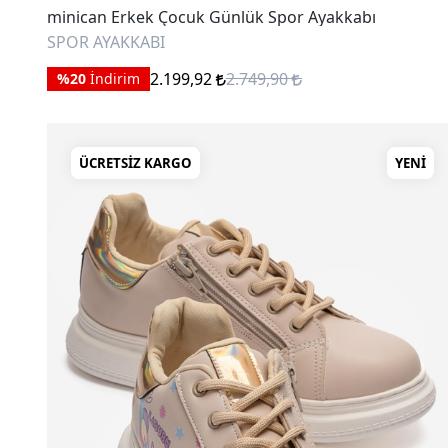
minican Erkek Çocuk Günlük Spor Ayakkabı
SPOR AYAKKABI
2.199,92
2.749,90
%20
İndirim
ÜCRETSIZ KARGO
YENI