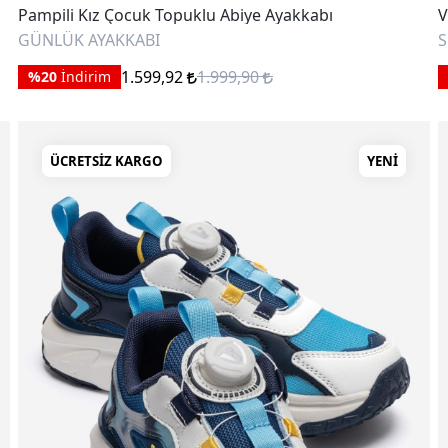
Pampili Kız Çocuk Topuklu Abiye Ayakkabı
V
GÜNLÜK AYAKKABI
S
1.599,92
1.999,90
%20
İndirim
ÜCRETSIZ KARGO
YENI