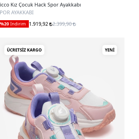
icco Kız Çocuk Hack Spor Ayakkabı
POR AYAKKABI
1.919,92
2.399,90
%20
İndirim
ÜCRETSIZ KARGO
YENI