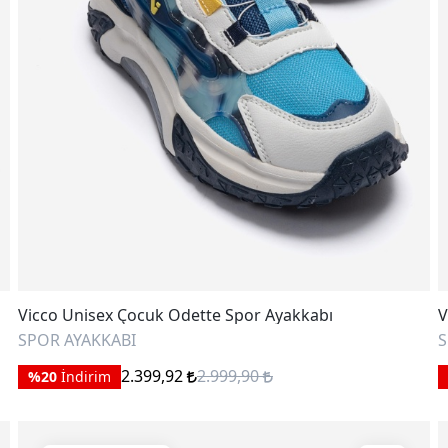
Vicco Unisex Çocuk Odette Spor Ayakkabı
V
SPOR AYAKKABI
S
2.399,92
2.999,90
%20
İndirim