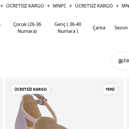
TSİZ KARGO
MNPC
ÜCRETSİZ KARGO
MNPC
5
Çocuk (26-36
Genç ( 36-40
Çanta
Sezon
Numara)
Numara )
Fi
ÜCRETSIZ KARGO
YENI