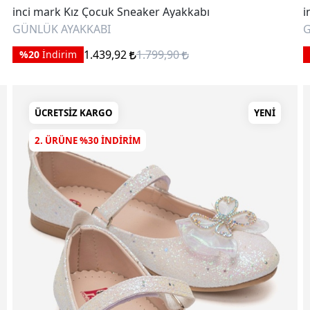
inci mark Kız Çocuk Sneaker Ayakkabı
i
GÜNLÜK AYAKKABI
G
1.439,92
1.799,90
%20
İndirim
ÜCRETSIZ KARGO
YENI
2. ÜRÜNE %30 INDIRIM