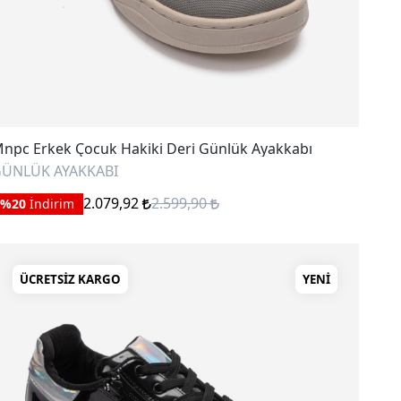
npc Erkek Çocuk Hakiki Deri Günlük Ayakkabı
ÜNLÜK AYAKKABI
2.079,92
2.599,90
%20
İndirim
ÜCRETSIZ KARGO
YENI