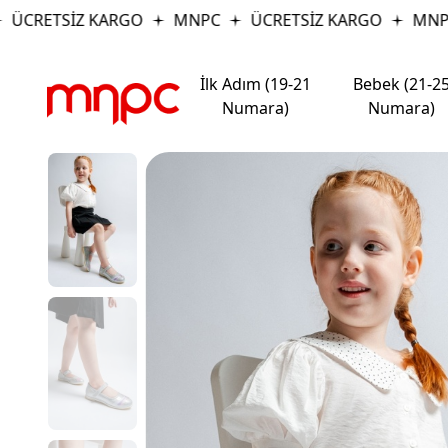
ÜCRETSİZ KARGO
MNPC
ÜCRETSİZ KARGO
MNPC
İlk Adım (19-21
Bebek (21-2
Numara)
Numara)