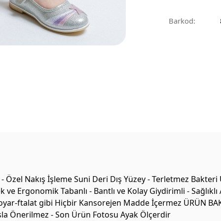
Barkod:
- Özel Nakış İşleme Suni Deri Dış Yüzey - Terletmez Bakter
nek ve Ergonomik Tabanlı - Bantlı ve Kolay Giydirimli - Sağlık
oyar-ftalat gibi Hiçbir Kansorejen Madde İçermez ÜRÜN BAKIMI
Asla Önerilmez - Son Ürün Fotosu Ayak Ölçerdir