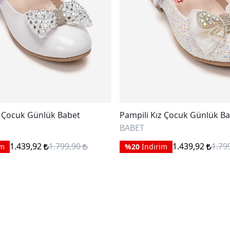
z Çocuk Günlük Babet
Pampili Kız Çocuk Günlük B
BABET
1.439,92
1.799,90
1.439,92
1.79
im
%20
İndirim