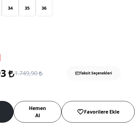
34
35
36
93
1.749,90
Taksit Seçenekleri
Hemen
Favorilere Ekle
Al