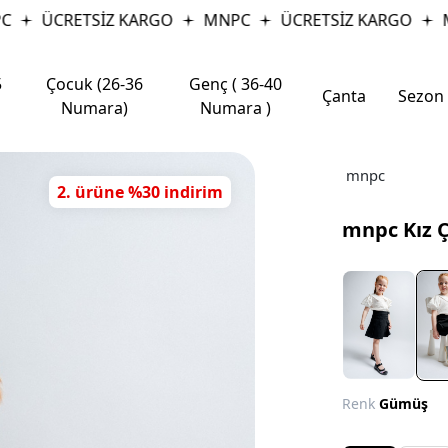
ÜCRETSİZ KARGO
MNPC
ÜCRETSİZ KARGO
MN
5
Çocuk (26-36
Genç ( 36-40
Çanta
Sezon
Numara)
Numara )
mnpc
2. ürüne %30 indirim
mnpc Kız Ç
Renk
Gümüş