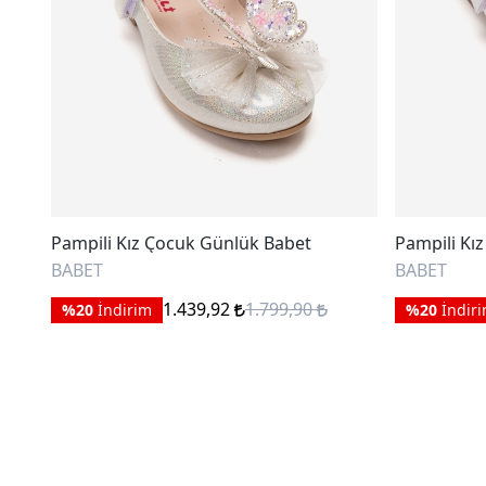
Pampili Kız Çocuk Günlük Babet
Pampili Kı
BABET
BABET
1.439,92
1.799,90
%20
İndirim
%20
İndir