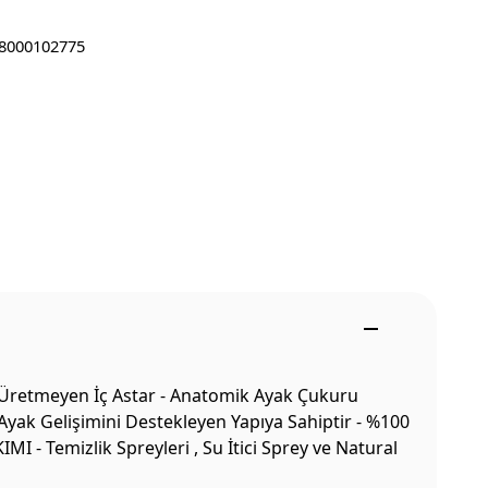
8000102775
i Üretmeyen İç Astar - Anatomik Ayak Çukuru
lı Ayak Gelişimini Destekleyen Yapıya Sahiptir - %100
 - Temizlik Spreyleri , Su İtici Sprey ve Natural