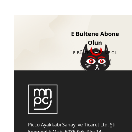
E Bültene Abone
Olun
E-BÜLTENE ABONE OL
Picco Ayakkabı Sanayi ve Ticaret Ltd. Şti
Egemenlik Mah. 6086 Sok. No: 14