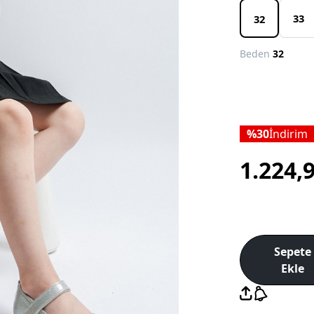
33
32
Beden
32
30
İndirim
1.224,
Sepete
Ekle