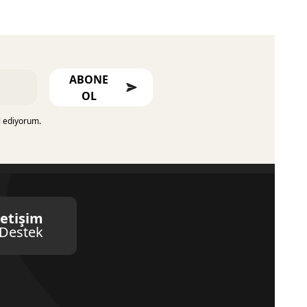
ABONE
OL
l ediyorum.
letişim
Destek