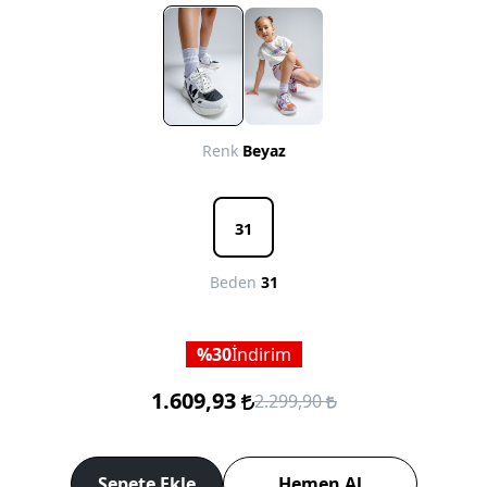
Renk
Beyaz
31
Beden
31
30
İndirim
1.609,93
2.299,90
Sepete Ekle
Hemen Al