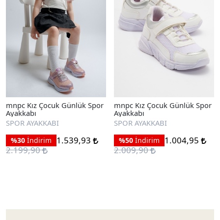
mnpc Kız Çocuk Günlük Spor
mnpc Kız Çocuk Günlük Spor
Ayakkabı
Ayakkabı
SPOR AYAKKABI
SPOR AYAKKABI
1.539,93
1.004,95
%30
İndirim
%50
İndirim
2.199,90
2.009,90