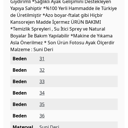
Giydirimli *Sağlıklı Ayak Gelişimini Destekleyen
Yapıya Sahiptir *%100 Yerli Hammadde ile Türkiye
de Üretilmiştir *Azo boyar-ftalat gibi Hiçbir
Kansorejen Madde İçermez ÜRÜN BAKIMI
*Temizlik Spreyleri , Su İtici Sprey ve Natural
Boyalar İle Bakım Yapılabilir *Makine de Yıkama
Asla Önerilmez * Son Ürün Fotosu Ayak Ölçerdir
Malzeme : Suni Deri
Beden
31
Beden
32
Beden
33
Beden
34
Beden
35
Beden
36
Materyal
Suni Deri