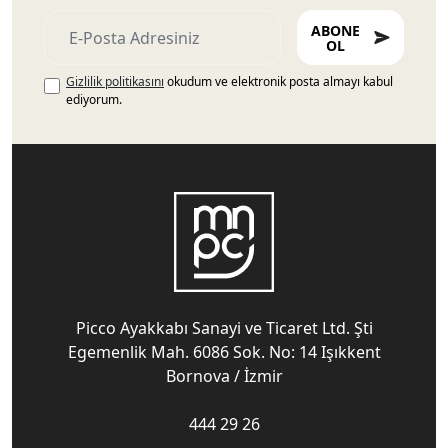
ABONE
OL
Gizlilik politikasını
okudum ve elektronik posta almayı kabul
ediyorum.
Picco Ayakkabı Sanayi ve Ticaret Ltd. Şti
Egemenlik Mah. 6086 Sok. No: 14 Işıkkent
Bornova / İzmir
444 29 26