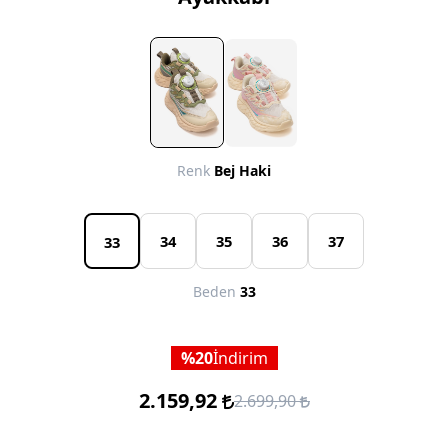
Renk
Bej Haki
34
35
36
37
33
Beden
33
20
İndirim
2.159,92
2.699,90