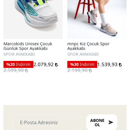
Marcokids Unisex Çocuk
mnpc Kız Çocuk Spor
Günlük Spor Ayakkabı
Ayakkabı
SPOR AYAKKABI
SPOR AYAKKABI
2.079,92
1.539,93
%20
İndirim
%30
İndirim
2.599,90
2.199,90
ABONE
OL