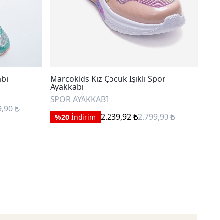
abı
Marcokids Kız Çocuk Işıklı Spor
Mar
Ayakkabı
Aya
SPOR AYAKKABI
SPO
9,90
2.239,92
2.799,90
%20
İndirim
%