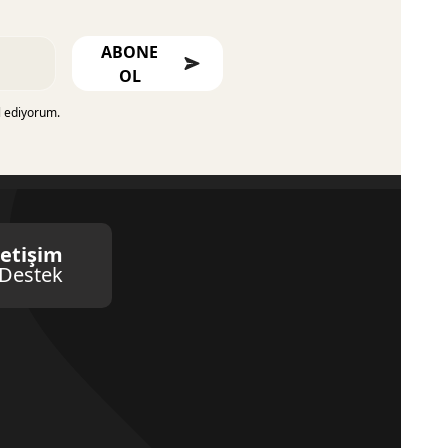
ABONE
OL
l ediyorum.
letişim
Destek