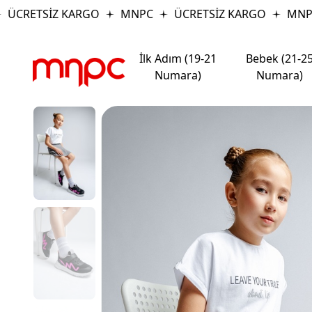
CRETSİZ KARGO
MNPC
ÜCRETSİZ KARGO
MNPC
İlk Adım (19-21
Bebek (21-2
Numara)
Numara)