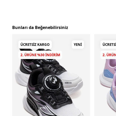
Bunları da Beğenebilirsiniz
ÜCRETSIZ KARGO
YENI
ÜCRETS
2. ÜRÜNE %30 INDIRIM
2. ÜRÜ