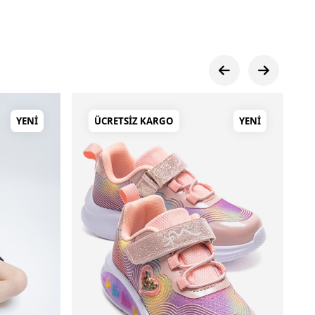
YENI
ÜCRETSIZ KARGO
YENI