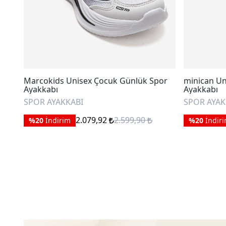
Marcokids Unisex Çocuk Günlük Spor
minican Un
Ayakkabı
Ayakkabı
SPOR AYAKKABI
SPOR AYAK
2.079,92
2.599,90
%20
İndirim
%20
İndir