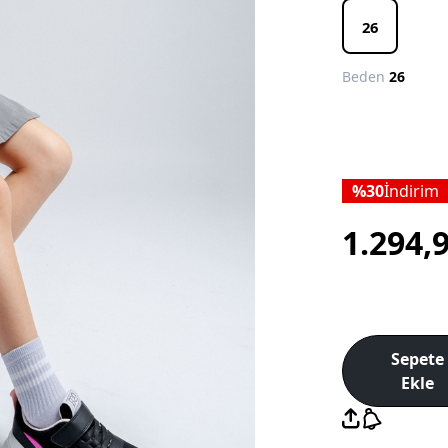
26
Beden
26
30
İndirim
1.294,
Sepete
Ekle