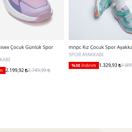
isex Çocuk Günlük Spor
mnpc Kız Çocuk Spor Ayakk
SPOR AYAKKABI
KABI
1.329,93
1.89
%30
İndirim
2.199,92
2.749,90
im