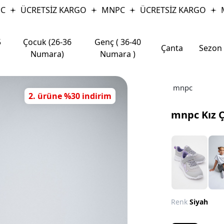
ÜCRETSİZ KARGO
MNPC
ÜCRETSİZ KARGO
MN
5
Çocuk (26-36
Genç ( 36-40
Çanta
Sezon
Numara)
Numara )
mnpc
2. ürüne %30 indirim
mnpc Kız 
Renk
Siyah