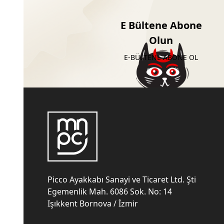
E Bültene Abone
Olun
E-BÜLTENE ABONE OL
Picco Ayakkabı Sanayi ve Ticaret Ltd. Şti
Egemenlik Mah. 6086 Sok. No: 14
Işıkkent Bornova / İzmir