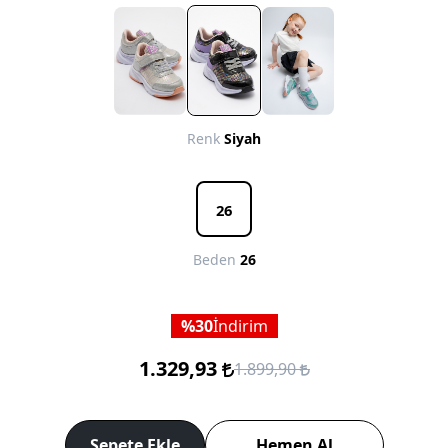
Renk
Siyah
26
Beden
26
30
İndirim
1.329,93
1.899,90
Sepete Ekle
Hemen Al