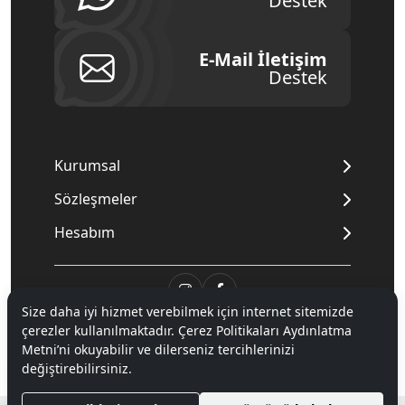
Destek
E-Mail İletişim
Destek
Kurumsal
Sözleşmeler
Hesabım
Size daha iyi hizmet verebilmek için internet sitemizde
çerezler kullanılmaktadır. Çerez Politikaları Aydınlatma
© 2020
Mnpc
. Tüm hakları saklıdır.
Metni’ni okuyabilir ve dilerseniz tercihlerinizi
değiştirebilirsiniz.
®