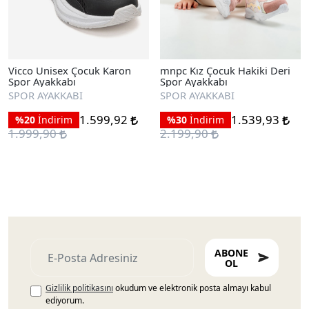
Vicco Unisex Çocuk Karon
mnpc Kız Çocuk Hakiki Deri
Spor Ayakkabı
Spor Ayakkabı
SPOR AYAKKABI
SPOR AYAKKABI
1.599,92
1.539,93
%20
İndirim
%30
İndirim
1.999,90
2.199,90
ABONE
OL
Gizlilik politikasını
okudum ve elektronik posta almayı kabul
ediyorum.