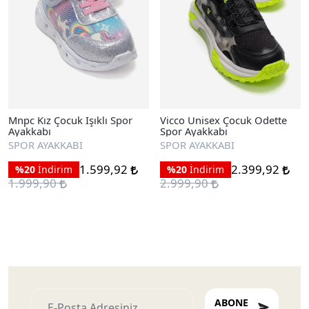
Mnpc Kız Çocuk Işıklı Spor
Vicco Unisex Çocuk Odette
Ayakkabı
Spor Ayakkabı
SPOR AYAKKABI
SPOR AYAKKABI
1.599,92
2.399,92
%20
İndirim
%20
İndirim
1.999,90
2.999,90
ABONE