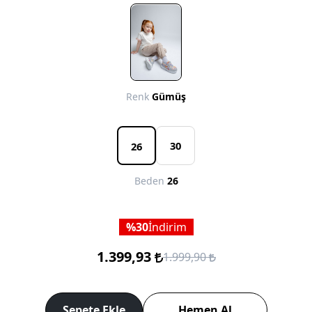
Renk
Gümüş
30
26
Beden
26
30
İndirim
1.399,93
1.999,90
Sepete Ekle
Hemen Al