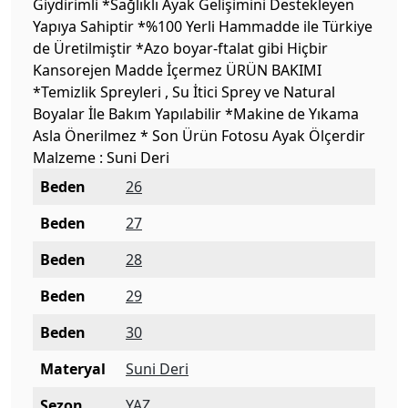
Giydirimli *Sağlıklı Ayak Gelişimini Destekleyen
Yapıya Sahiptir *%100 Yerli Hammadde ile Türkiye
de Üretilmiştir *Azo boyar-ftalat gibi Hiçbir
Kansorejen Madde İçermez ÜRÜN BAKIMI
*Temizlik Spreyleri , Su İtici Sprey ve Natural
Boyalar İle Bakım Yapılabilir *Makine de Yıkama
Asla Önerilmez * Son Ürün Fotosu Ayak Ölçerdir
Malzeme : Suni Deri
Beden
26
Beden
27
Beden
28
Beden
29
Beden
30
Materyal
Suni Deri
Sezon
YAZ