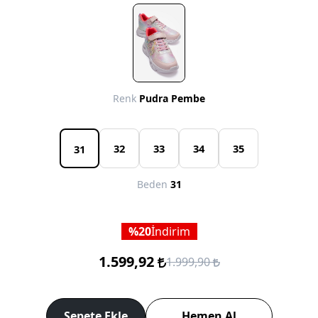
Renk
Pudra Pembe
32
33
34
35
31
Beden
31
20
İndirim
1.599,92
1.999,90
Sepete Ekle
Hemen Al