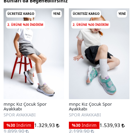
Bunları da Beğenebilirsiniz
ÜCRETSIZ KARGO
YENI
ÜCRETSIZ KARGO
YENI
2. ÜRÜNE %30 INDIRIM
2. ÜRÜNE %30 INDIRIM
mnpc Kız Çocuk Spor
mnpc Kız Çocuk Spor
Ayakkabı
Ayakkabı
SPOR AYAKKABI
SPOR AYAKKABI
1.329,93
1.539,93
%30
İndirim
%30
İndirim
1.899,90
2.199,90