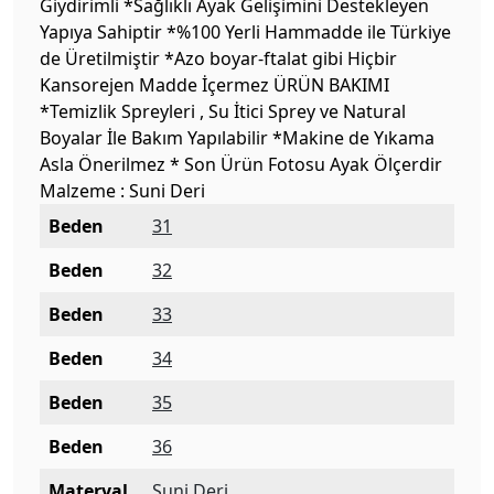
Giydirimli *Sağlıklı Ayak Gelişimini Destekleyen
Yapıya Sahiptir *%100 Yerli Hammadde ile Türkiye
de Üretilmiştir *Azo boyar-ftalat gibi Hiçbir
Kansorejen Madde İçermez ÜRÜN BAKIMI
*Temizlik Spreyleri , Su İtici Sprey ve Natural
Boyalar İle Bakım Yapılabilir *Makine de Yıkama
Asla Önerilmez * Son Ürün Fotosu Ayak Ölçerdir
Malzeme : Suni Deri
Beden
31
Beden
32
Beden
33
Beden
34
Beden
35
Beden
36
Materyal
Suni Deri