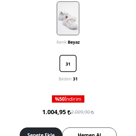
Renk
Beyaz
31
Beden
31
50
İndirim
1.004,95
2.009,90
Sepete Ekle
Hemen Al