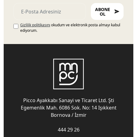
ABONE
OL
Gizlilik politikasını
okudum ve elektronik posta almayı kabul
ediyorum.
Picco Ayakkabı Sanayi ve Ticaret Ltd. Şti
Egemenlik Mah. 6086 Sok. No: 14 Işıkkent
Bornova / İzmir
444 29 26