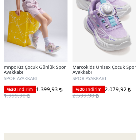
mnpc Kız Çocuk Günlük Spor
Marcokids Unisex Çocuk Spor
Ayakkabı
Ayakkabı
SPOR AYAKKABI
SPOR AYAKKABI
1.399,93
2.079,92
%30
İndirim
%20
İndirim
1.999,90
2.599,90