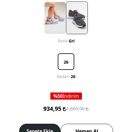
Renk
Gri
26
Beden
26
50
İndirim
934,95
1.869,90
Sepete Ekle
Hemen Al