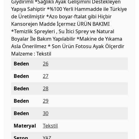
Giydirimli *Sağlıklı Ayak Gelişimini Destekleyen
Yapıya Sahiptir *%100 Yerli Hammadde ile Türkiye
de Üretilmiştir *Azo boyar-ftalat gibi Hiçbir
Kansorejen Madde İçermez ÜRÜN BAKIMI
*Temizlik Spreyleri , Su İtici Sprey ve Natural
Boyalar İle Bakım Yapılabilir *Makine de Yıkama
Asla Önerilmez * Son Ürün Fotosu Ayak Ölçerdir
Malzeme : Tekstil
Beden
26
Beden
27
Beden
28
Beden
29
Beden
30
Materyal
Tekstil
Sezon
YAZ