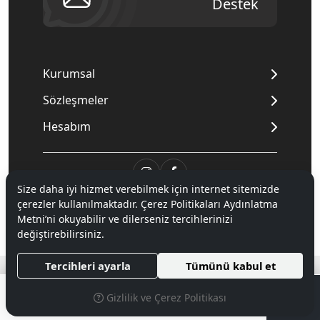
Destek
Kurumsal
Sözleşmeler
Hesabım
Size daha iyi hizmet verebilmek için internet sitemizde
çerezler kullanılmaktadır. Çerez Politikaları Aydınlatma
© 2020
Mnpc
. Tüm hakları saklıdır.
Metni’ni okuyabilir ve dilerseniz tercihlerinizi
değiştirebilirsiniz.
®
Tercihleri ayarla
Tümünü kabul et
Hipotenüs
Yeni Nesil E-Ticaret Sistemleri ile Hazırlanmıştır.
0
Gizlilik ve Çerez Politikası
MENÜ
ARAMA
PARA BIRIMI SEÇINIZ
FAVORILERIM
ÜYELIK
SEPETIM