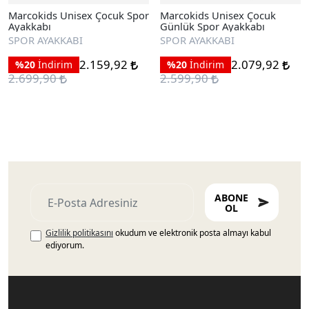
Marcokids Unisex Çocuk Spor
Marcokids Unisex Çocuk
Ayakkabı
Günlük Spor Ayakkabı
SPOR AYAKKABI
SPOR AYAKKABI
2.159,92
2.079,92
%20
İndirim
%20
İndirim
2.699,90
2.599,90
ABONE
OL
Gizlilik politikasını
okudum ve elektronik posta almayı kabul
ediyorum.