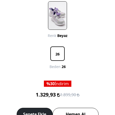
Renk
Beyaz
26
Beden
26
30
İndirim
1.329,93
1.899,90
Sepete Ekle
Hemen Al