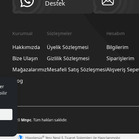
Destek
Kurumsal
Sözleşmeler
Hesabım
Hakkımızda
Üyelik Sözleşmesi
Bilgilerim
Bize Ulaşın
Gizlilik Sözleşmesi
Siparişlerim
Mağazalarımız
Mesafeli Satış Sözleşmesi
Alışveriş Sep
Blog
er
ilir
© 2020
Mnpc
. Tüm hakları saklıdır.
®
Hipotenüs
Yeni Nesil E-Ticaret Sistemleri ile Hazırlanmıştır.