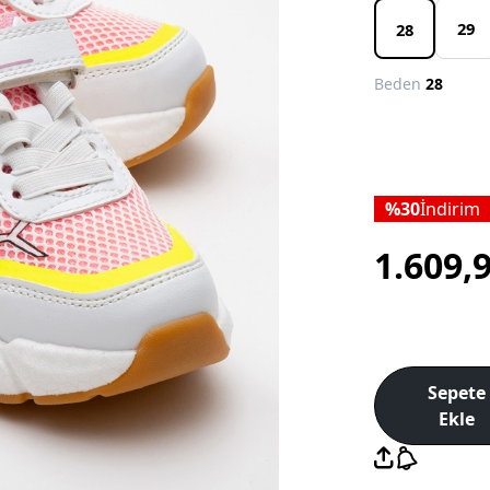
29
28
Beden
28
30
İndirim
1.609,
Sepete
Ekle