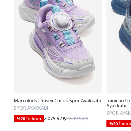
Marcokids Unisex Çocuk Spor Ayakkabı
minican Un
Ayakkabı
SPOR AYAKKABI
SPOR AYAK
2.079,92
2.599,90
%20
İndirim
%20
İndir