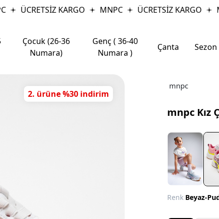
ÜCRETSİZ KARGO
MNPC
ÜCRETSİZ KARGO
M
5
Çocuk (26-36
Genç ( 36-40
Çanta
Sezon
Numara)
Numara )
mnpc
2. ürüne %30 indirim
mnpc Kız 
Renk
Beyaz-Pu