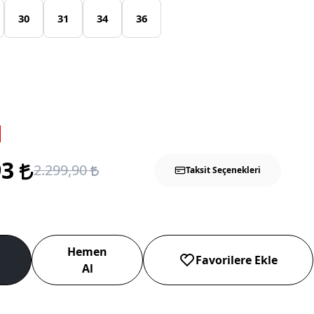
30
31
34
36
93
2.299,90
Taksit Seçenekleri
Hemen
Favorilere Ekle
Al