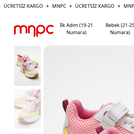
ÜCRETSİZ KARGO
MNPC
ÜCRETSİZ KARGO
MNPC
İlk Adım (19-21
Bebek (21-2
Numara)
Numara)