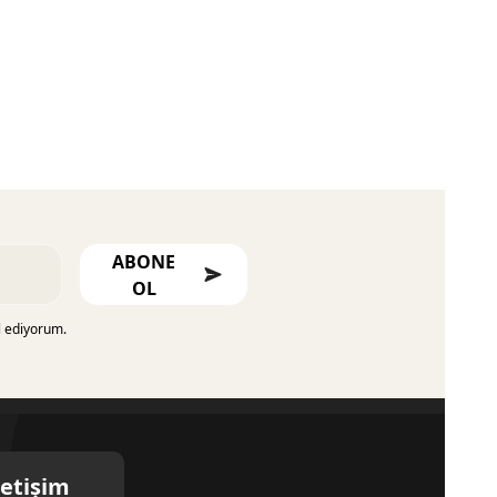
ABONE
OL
l ediyorum.
letişim