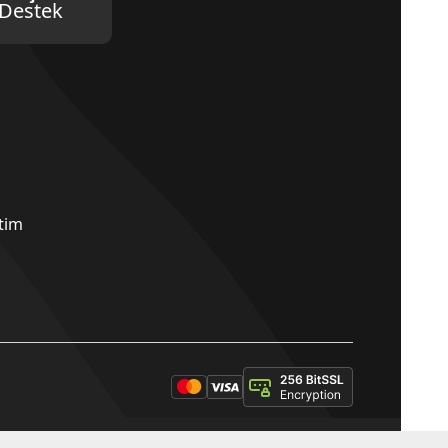
Destek
etim