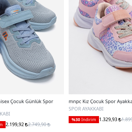
isex Çocuk Günlük Spor
mnpc Kız Çocuk Spor Ayakk
SPOR AYAKKABI
KABI
1.329,93
1.89
%30
İndirim
2.199,92
2.749,90
im