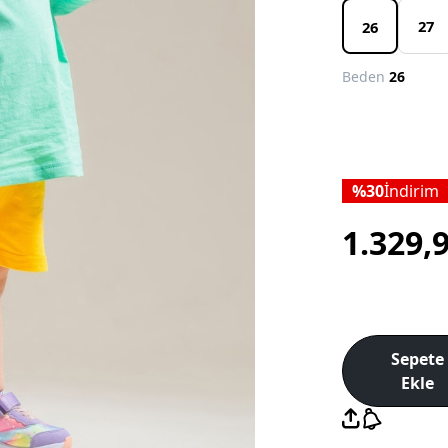
27
26
Beden
26
30
İndirim
1.329,
Sepete
Ekle