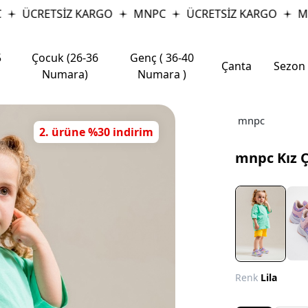
ÜCRETSİZ KARGO
MNPC
ÜCRETSİZ KARGO
MNP
5
Çocuk (26-36
Genç ( 36-40
Çanta
Sezon
Numara)
Numara )
mnpc
2. ürüne %30 indirim
mnpc Kız 
Renk
Lila