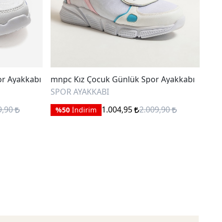
or Ayakkabı
mnpc Kız Çocuk Günlük Spor Ayakkabı
Mar
Aya
SPOR AYAKKABI
SPO
9,90
1.004,95
2.009,90
%50
İndirim
%