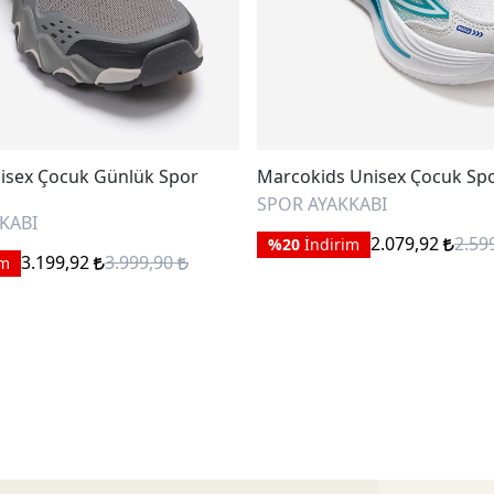
isex Çocuk Günlük Spor
Marcokids Unisex Çocuk Sp
SPOR AYAKKABI
KABI
2.079,92
2.59
%20
İndirim
3.199,92
3.999,90
im