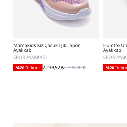
Marcokids Kız Çocuk Işıklı Spor
Humtto Un
Ayakkabı
Ayakkabı
SPOR AYAKKABI
SPOR AYAK
2.239,92
2.799,90
%20
İndirim
%20
İndir