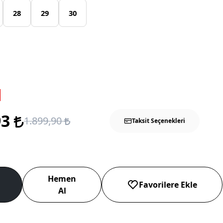
28
29
30
93
1.899,90
Taksit Seçenekleri
Hemen
Favorilere Ekle
Al