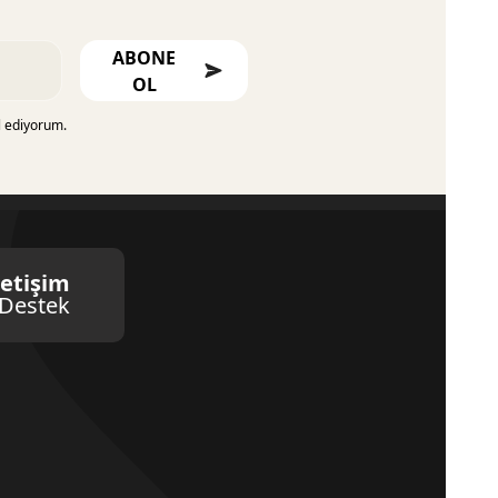
ABONE
OL
l ediyorum.
letişim
Destek