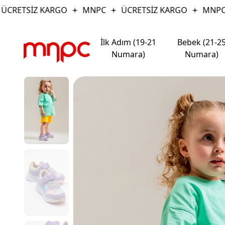
ETSİZ KARGO
MNPC
ÜCRETSİZ KARGO
MNPC
İlk Adım (19-21
Bebek (21-2
Numara)
Numara)