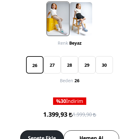
Renk
Beyaz
27
28
29
30
26
Beden
26
30
İndirim
1.399,93
1.999,90
Sepete Ekle
Hemen Al