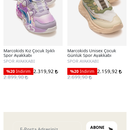
Marcokids Kız Çocuk Işıklı
Marcokids Unisex Çocuk
Spor Ayakkabı
Günlük Spor Ayakkabı
SPOR AYAKKABI
SPOR AYAKKABI
2.319,92
2.159,92
%20
İndirim
%20
İndirim
2.899,90
2.699,90
ABONE