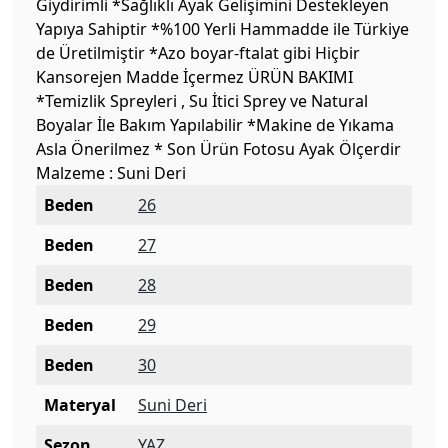
Giydirimli *Sağlıklı Ayak Gelişimini Destekleyen
Yapıya Sahiptir *%100 Yerli Hammadde ile Türkiye
de Üretilmiştir *Azo boyar-ftalat gibi Hiçbir
Kansorejen Madde İçermez ÜRÜN BAKIMI
*Temizlik Spreyleri , Su İtici Sprey ve Natural
Boyalar İle Bakım Yapılabilir *Makine de Yıkama
Asla Önerilmez * Son Ürün Fotosu Ayak Ölçerdir
Malzeme : Suni Deri
Beden
26
Beden
27
Beden
28
Beden
29
Beden
30
Materyal
Suni Deri
Sezon
YAZ