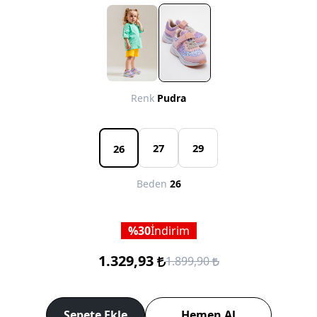
Renk
Pudra
27
29
26
Beden
26
30
İndirim
1.329,93
1.899,90
Sepete Ekle
Hemen Al