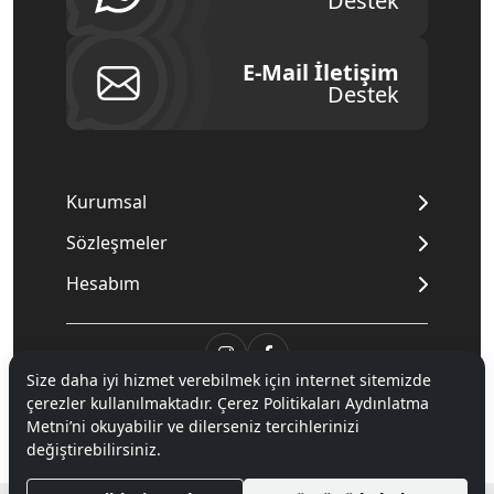
Destek
E-Mail İletişim
Destek
Kurumsal
Sözleşmeler
Hesabım
Size daha iyi hizmet verebilmek için internet sitemizde
çerezler kullanılmaktadır. Çerez Politikaları Aydınlatma
© 2020
Mnpc
. Tüm hakları saklıdır.
Metni’ni okuyabilir ve dilerseniz tercihlerinizi
değiştirebilirsiniz.
®