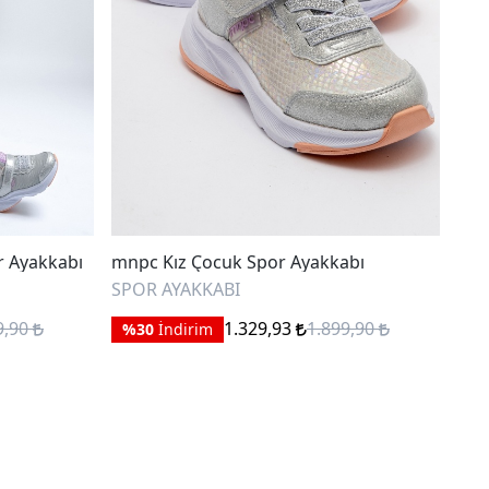
r Ayakkabı
mnpc Kız Çocuk Spor Ayakkabı
mnp
SPOR AYAKKABI
SPO
9,90
1.329,93
1.899,90
%30
İndirim
%