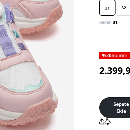
32
31
Beden
31
20
İndirim
2.399,
Sepete
Ekle