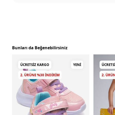
Bunları da Beğenebilirsiniz
ÜCRETSIZ KARGO
YENI
ÜCRETS
2. ÜRÜNE %30 INDIRIM
2. ÜRÜ