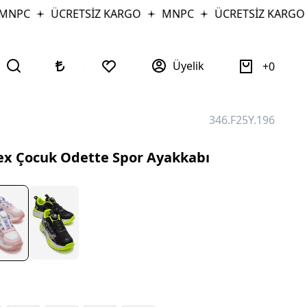
NPC
ÜCRETSİZ KARGO
MNPC
ÜCRETSİZ KARGO
Üyelik
0
346.F25Y.196
ex Çocuk Odette Spor Ayakkabı