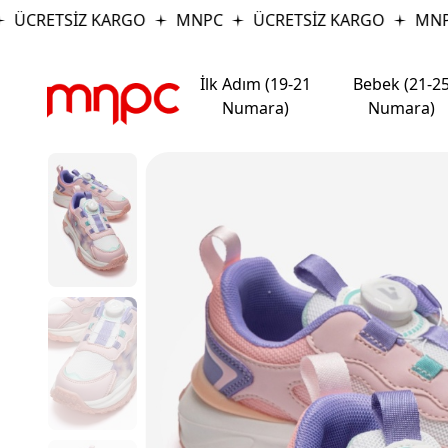
ÜCRETSİZ KARGO
MNPC
ÜCRETSİZ KARGO
MNPC
İlk Adım (19-21
Bebek (21-2
Numara)
Numara)