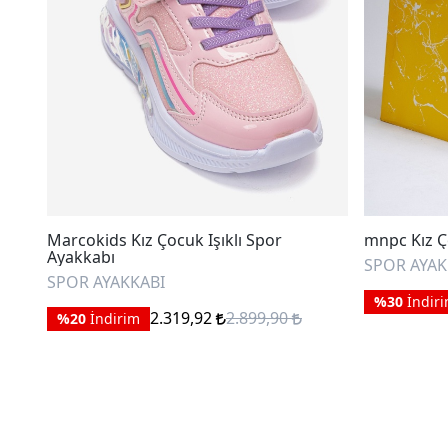
Marcokids Kız Çocuk Işıklı Spor
mnpc Kız Ç
Ayakkabı
SPOR AYAK
SPOR AYAKKABI
%30
İndir
2.319,92
2.899,90
%20
İndirim