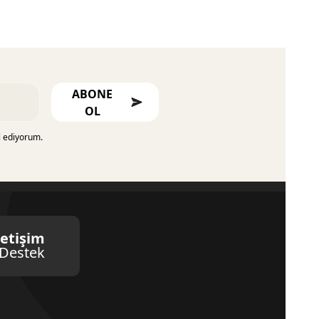
ABONE
OL
l ediyorum.
letişim
Destek