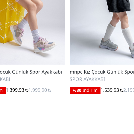
ocuk Günlük Spor Ayakkabı
mnpc Kız Çocuk Günlük Spo
KABI
SPOR AYAKKABI
1.399,93
1.999,90
1.539,93
2.19
im
%30
İndirim