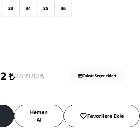
33
34
35
36
92
2.999,90
Taksit Seçenekleri
Hemen
Favorilere Ekle
Al