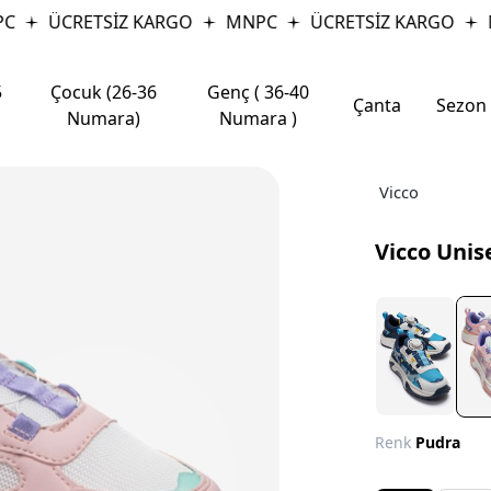
ÜCRETSİZ KARGO
MNPC
ÜCRETSİZ KARGO
M
5
Çocuk (26-36
Genç ( 36-40
Çanta
Sezon
Numara)
Numara )
Vicco
Vicco Unis
Renk
Pudra