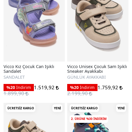
Vicco Kız Çocuk Can Işıklı
Vicco Unisex Çocuk Sam Işıklı
Sandalet
Sneaker Ayakkabı
SANDALET
GÜNLÜK AYAKKABI
1.519,92
1.759,92
%20
İndirim
%20
İndirim
1.899,90
2.199,90
ÜCRETSIZ KARGO
YENI
ÜCRETSIZ KARGO
YENI
2. ÜRÜNE %30 INDIRIM