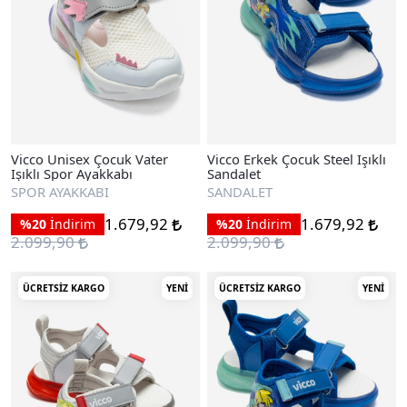
Vicco Unisex Çocuk Vater
Vicco Erkek Çocuk Steel Işıklı
Işıklı Spor Ayakkabı
Sandalet
SPOR AYAKKABI
SANDALET
1.679,92
1.679,92
%20
İndirim
%20
İndirim
2.099,90
2.099,90
ÜCRETSIZ KARGO
YENI
ÜCRETSIZ KARGO
YENI