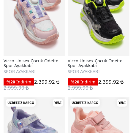
Vicco Unisex Çocuk Odette
Vicco Unisex Çocuk Odette
Spor Ayakkabı
Spor Ayakkabı
SPOR AYAKKABI
SPOR AYAKKABI
2.399,92
2.399,92
%20
İndirim
%20
İndirim
2.999,90
2.999,90
ÜCRETSIZ KARGO
YENI
ÜCRETSIZ KARGO
YENI