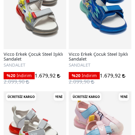
Vicco Erkek Çocuk Steel Işıklı
Vicco Erkek Çocuk Steel Işıklı
Sandalet
Sandalet
SANDALET
SANDALET
1.679,92
1.679,92
%20
İndirim
%20
İndirim
2.099,90
2.099,90
ÜCRETSIZ KARGO
YENI
ÜCRETSIZ KARGO
YENI