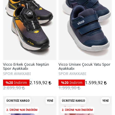
Vicco Erkek Çocuk Neptün
Vicco Unisex Çocuk Yatu Spor
Spor Ayakkabı
Ayakkabı
SPOR AYAKKABI
SPOR AYAKKABI
2.159,92
1.599,92
%20
İndirim
%20
İndirim
2.699,90
1.999,90
ÜCRETSIZ KARGO
YENI
ÜCRETSIZ KARGO
YENI
2. ÜRÜNE %30 INDIRIM
2. ÜRÜNE %30 INDIRIM