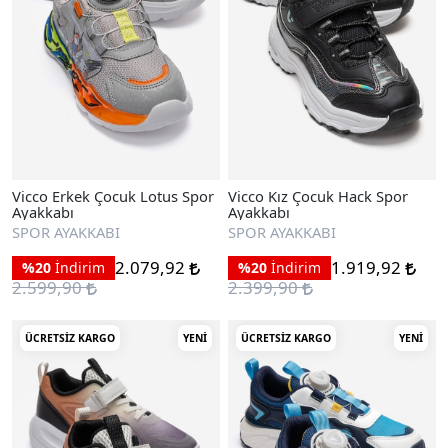
Vicco Erkek Çocuk Lotus Spor
Vicco Kız Çocuk Hack Spor
Ayakkabı
Ayakkabı
SPOR AYAKKABI
SPOR AYAKKABI
2.079,92
1.919,92
%20
İndirim
%20
İndirim
2.599,90
2.399,90
ÜCRETSIZ KARGO
YENI
ÜCRETSIZ KARGO
YENI