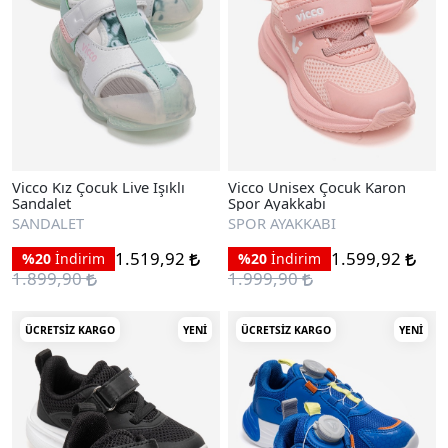
Vicco Kız Çocuk Live Işıklı
Vicco Unisex Çocuk Karon
Sandalet
Spor Ayakkabı
SANDALET
SPOR AYAKKABI
1.519,92
1.599,92
%20
İndirim
%20
İndirim
1.899,90
1.999,90
ÜCRETSIZ KARGO
YENI
ÜCRETSIZ KARGO
YENI