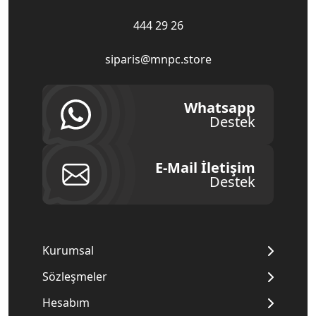
444 29 26
siparis@mnpc.store
Whatsapp
Destek
E-Mail İletişim
Destek
Kurumsal
Sözleşmeler
Hesabım