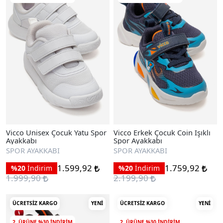
Vicco Unisex Çocuk Yatu Spor
Vicco Erkek Çocuk Coin Işıklı
Ayakkabı
Spor Ayakkabı
SPOR AYAKKABI
SPOR AYAKKABI
1.599,92
1.759,92
%20
İndirim
%20
İndirim
1.999,90
2.199,90
ÜCRETSIZ KARGO
YENI
ÜCRETSIZ KARGO
YENI
2. ÜRÜNE %30 INDIRIM
2. ÜRÜNE %30 INDIRIM