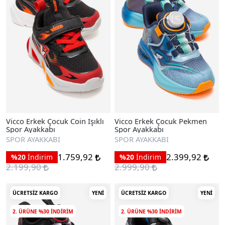
Vicco Erkek Çocuk Coin Işıklı
Vicco Erkek Çocuk Pekmen
Spor Ayakkabı
Spor Ayakkabı
SPOR AYAKKABI
SPOR AYAKKABI
1.759,92
2.399,92
%20
İndirim
%20
İndirim
2.199,90
2.999,90
ÜCRETSIZ KARGO
YENI
ÜCRETSIZ KARGO
YENI
2. ÜRÜNE %30 INDIRIM
2. ÜRÜNE %30 INDIRIM