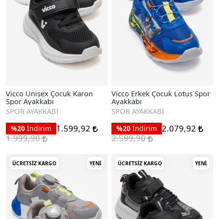
Vicco Unisex Çocuk Karon
Vicco Erkek Çocuk Lotus Spor
Spor Ayakkabı
Ayakkabı
SPOR AYAKKABI
SPOR AYAKKABI
1.599,92
2.079,92
%20
İndirim
%20
İndirim
1.999,90
2.599,90
ÜCRETSIZ KARGO
YENI
ÜCRETSIZ KARGO
YENI