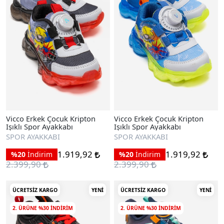
Vicco Erkek Çocuk Kripton
Vicco Erkek Çocuk Kripton
Işıklı Spor Ayakkabı
Işıklı Spor Ayakkabı
SPOR AYAKKABI
SPOR AYAKKABI
1.919,92
1.919,92
%20
İndirim
%20
İndirim
2.399,90
2.399,90
ÜCRETSIZ KARGO
YENI
ÜCRETSIZ KARGO
YENI
2. ÜRÜNE %30 INDIRIM
2. ÜRÜNE %30 INDIRIM