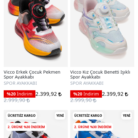
Vicco Erkek Çocuk Pekmen
Vicco Kız Çocuk Benetti Işıklı
Spor Ayakkabı
Spor Ayakkabı
SPOR AYAKKABI
SPOR AYAKKABI
2.399,92
2.399,92
%20
İndirim
%20
İndirim
2.999,90
2.999,90
ÜCRETSIZ KARGO
YENI
ÜCRETSIZ KARGO
YENI
2. ÜRÜNE %30 INDIRIM
2. ÜRÜNE %30 INDIRIM