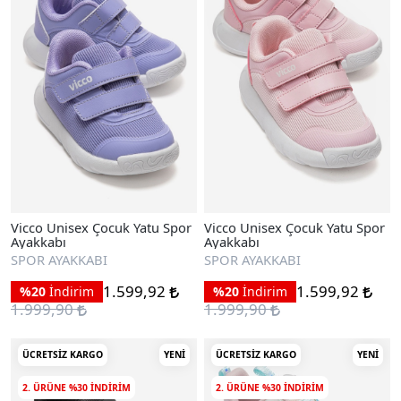
Vicco Unisex Çocuk Yatu Spor
Vicco Unisex Çocuk Yatu Spor
Ayakkabı
Ayakkabı
SPOR AYAKKABI
SPOR AYAKKABI
1.599,92
1.599,92
%20
İndirim
%20
İndirim
1.999,90
1.999,90
ÜCRETSIZ KARGO
YENI
ÜCRETSIZ KARGO
YENI
2. ÜRÜNE %30 INDIRIM
2. ÜRÜNE %30 INDIRIM