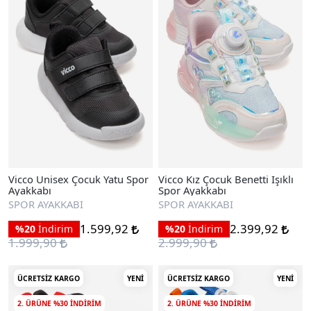
Vicco Unisex Çocuk Yatu Spor
Vicco Kız Çocuk Benetti Işıklı
Ayakkabı
Spor Ayakkabı
SPOR AYAKKABI
SPOR AYAKKABI
1.599,92
2.399,92
%20
İndirim
%20
İndirim
1.999,90
2.999,90
ÜCRETSIZ KARGO
YENI
ÜCRETSIZ KARGO
YENI
2. ÜRÜNE %30 INDIRIM
2. ÜRÜNE %30 INDIRIM