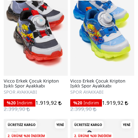
Vicco Erkek Çocuk Kripton
Vicco Erkek Çocuk Kripton
Işıklı Spor Ayakkabı
Işıklı Spor Ayakkabı
SPOR AYAKKABI
SPOR AYAKKABI
1.919,92
1.919,92
%20
İndirim
%20
İndirim
2.399,90
2.399,90
ÜCRETSIZ KARGO
YENI
ÜCRETSIZ KARGO
YENI
2. ÜRÜNE %30 INDIRIM
2. ÜRÜNE %30 INDIRIM