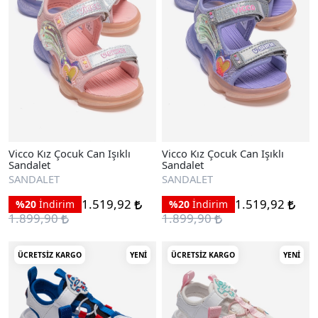
Vicco Kız Çocuk Can Işıklı
Vicco Kız Çocuk Can Işıklı
Sandalet
Sandalet
SANDALET
SANDALET
1.519,92
1.519,92
%20
İndirim
%20
İndirim
1.899,90
1.899,90
ÜCRETSIZ KARGO
YENI
ÜCRETSIZ KARGO
YENI