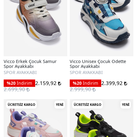
Vicco Erkek Çocuk Samur
Vicco Unisex Çocuk Odette
Spor Ayakkabı
Spor Ayakkabı
SPOR AYAKKABI
SPOR AYAKKABI
2.159,92
2.399,92
%20
İndirim
%20
İndirim
2.699,90
2.999,90
ÜCRETSIZ KARGO
YENI
ÜCRETSIZ KARGO
YENI