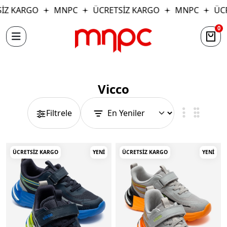
GO
MNPC
ÜCRETSİZ KARGO
MNPC
ÜCRETSİZ 
0
Vicco
Filtrele
ÜCRETSIZ KARGO
YENI
ÜCRETSIZ KARGO
YENI