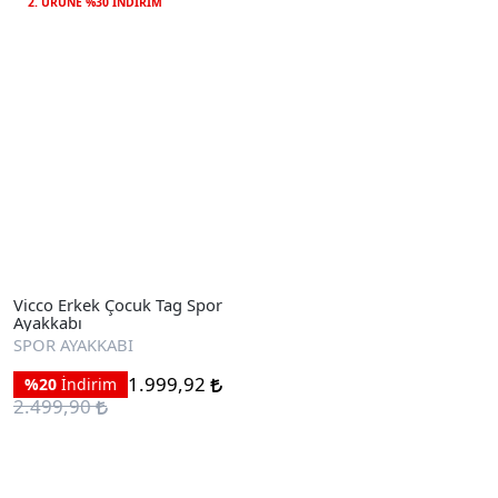
2. ÜRÜNE %30 INDIRIM
Vicco Erkek Çocuk Tag Spor
Ayakkabı
SPOR AYAKKABI
1.999,92
%20
İndirim
2.499,90
Ayakkabıları