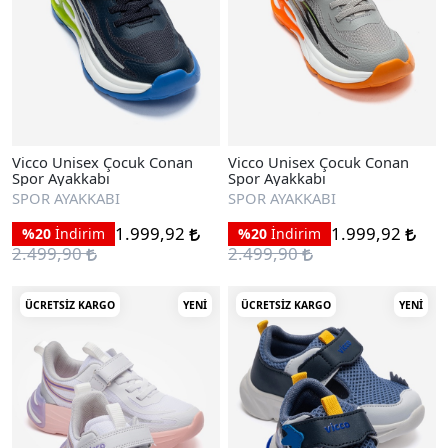
Vicco Unisex Çocuk Conan
Vicco Unisex Çocuk Conan
Spor Ayakkabı
Spor Ayakkabı
SPOR AYAKKABI
SPOR AYAKKABI
1.999,92
1.999,92
%20
İndirim
%20
İndirim
2.499,90
2.499,90
ÜCRETSIZ KARGO
YENI
ÜCRETSIZ KARGO
YENI