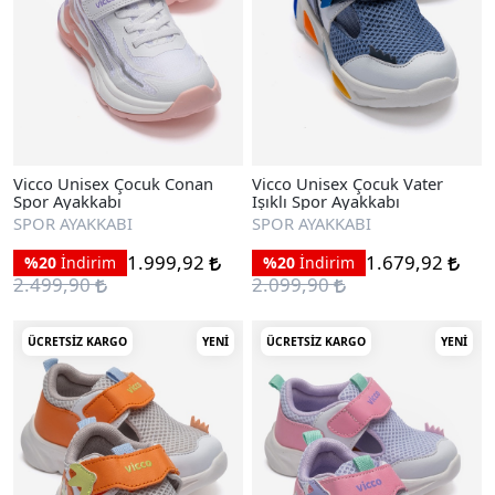
Vicco Unisex Çocuk Conan
Vicco Unisex Çocuk Vater
Spor Ayakkabı
Işıklı Spor Ayakkabı
SPOR AYAKKABI
SPOR AYAKKABI
1.999,92
1.679,92
%20
İndirim
%20
İndirim
2.499,90
2.099,90
ÜCRETSIZ KARGO
YENI
ÜCRETSIZ KARGO
YENI