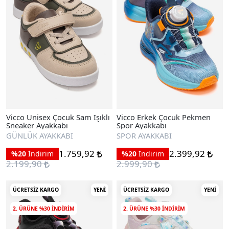
Vicco Unisex Çocuk Sam Işıklı
Vicco Erkek Çocuk Pekmen
Sneaker Ayakkabı
Spor Ayakkabı
GÜNLÜK AYAKKABI
SPOR AYAKKABI
1.759,92
2.399,92
%20
İndirim
%20
İndirim
2.199,90
2.999,90
ÜCRETSIZ KARGO
YENI
ÜCRETSIZ KARGO
YENI
2. ÜRÜNE %30 INDIRIM
2. ÜRÜNE %30 INDIRIM