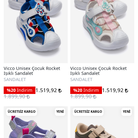
Vicco Unisex Çocuk Rocket
Vicco Unisex Çocuk Rocket
Işıklı Sandalet
Işıklı Sandalet
SANDALET
SANDALET
1.519,92
1.519,92
%20
İndirim
%20
İndirim
1.899,90
1.899,90
ÜCRETSIZ KARGO
YENI
ÜCRETSIZ KARGO
YENI