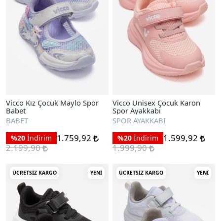
Vicco Kız Çocuk Maylo Spor
Vicco Unisex Çocuk Karon
Babet
Spor Ayakkabı
BABET
SPOR AYAKKABI
1.759,92
1.599,92
%20
İndirim
%20
İndirim
2.199,90
1.999,90
ÜCRETSIZ KARGO
YENI
ÜCRETSIZ KARGO
YENI