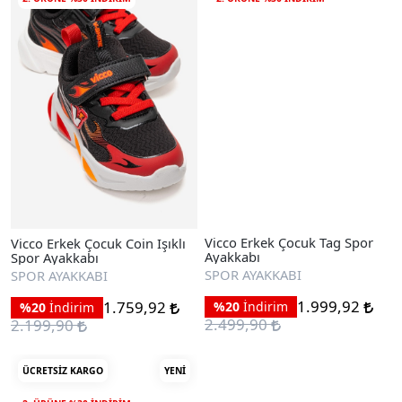
Vicco Erkek Çocuk Coin Işıklı
Vicco Erkek Çocuk Tag Spor
Spor Ayakkabı
Ayakkabı
SPOR AYAKKABI
SPOR AYAKKABI
1.759,92
1.999,92
%20
İndirim
%20
İndirim
2.199,90
2.499,90
ÜCRETSIZ KARGO
YENI