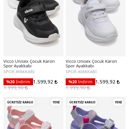
Vicco Unisex Çocuk Karon
Vicco Unisex Çocuk Karon
Spor Ayakkabı
Spor Ayakkabı
SPOR AYAKKABI
SPOR AYAKKABI
1.599,92
1.599,92
%20
İndirim
%20
İndirim
1.999,90
1.999,90
ÜCRETSIZ KARGO
YENI
ÜCRETSIZ KARGO
YENI