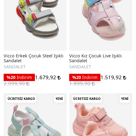
Vicco Erkek Çocuk Steel Işıklı
Vicco Kız Çocuk Live Işıklı
Sandalet
Sandalet
SANDALET
SANDALET
1.679,92
1.519,92
%20
İndirim
%20
İndirim
2.099,90
1.899,90
ÜCRETSIZ KARGO
YENI
ÜCRETSIZ KARGO
YENI