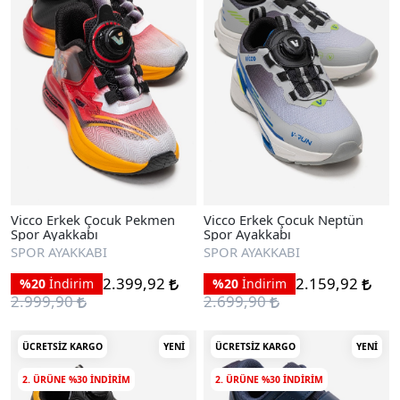
Vicco Erkek Çocuk Pekmen
Vicco Erkek Çocuk Neptün
Spor Ayakkabı
Spor Ayakkabı
SPOR AYAKKABI
SPOR AYAKKABI
2.399,92
2.159,92
%20
İndirim
%20
İndirim
2.999,90
2.699,90
ÜCRETSIZ KARGO
YENI
ÜCRETSIZ KARGO
YENI
2. ÜRÜNE %30 INDIRIM
2. ÜRÜNE %30 INDIRIM