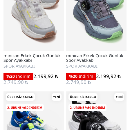
minican Erkek Çocuk Günlük
minican Erkek Çocuk Günlük
Spor Ayakkabı
Spor Ayakkabı
SPOR AYAKKABI
SPOR AYAKKABI
2.199,92
2.199,92
%20
İndirim
%20
İndirim
2.749,90
2.749,90
ÜCRETSIZ KARGO
YENI
ÜCRETSIZ KARGO
YENI
2. ÜRÜNE %30 INDIRIM
2. ÜRÜNE %30 INDIRIM