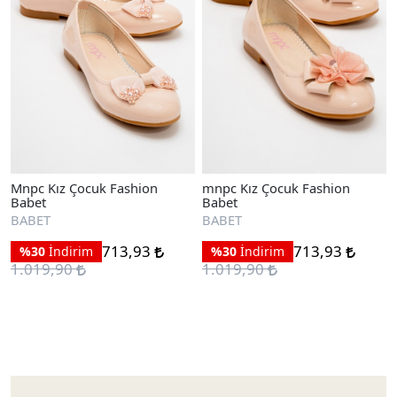
Mnpc Kız Çocuk Fashion
mnpc Kız Çocuk Fashion
Babet
Babet
BABET
BABET
713,93
713,93
%30
İndirim
%30
İndirim
1.019,90
1.019,90
Ayakkabıları