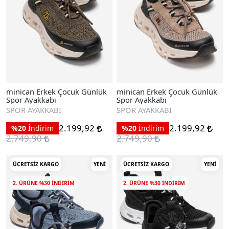
minican Erkek Çocuk Günlük
minican Erkek Çocuk Günlük
Spor Ayakkabı
Spor Ayakkabı
SPOR AYAKKABI
SPOR AYAKKABI
2.199,92
2.199,92
%20
İndirim
%20
İndirim
2.749,90
2.749,90
ÜCRETSIZ KARGO
YENI
ÜCRETSIZ KARGO
YENI
2. ÜRÜNE %30 INDIRIM
2. ÜRÜNE %30 INDIRIM