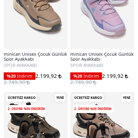
minican Unisex Çocuk Günlük
minican Unisex Çocuk Günlük
Spor Ayakkabı
Spor Ayakkabı
SPOR AYAKKABI
SPOR AYAKKABI
2.199,92
2.199,92
%20
İndirim
%20
İndirim
2.749,90
2.749,90
ÜCRETSIZ KARGO
YENI
ÜCRETSIZ KARGO
YENI
2. ÜRÜNE %30 INDIRIM
2. ÜRÜNE %30 INDIRIM