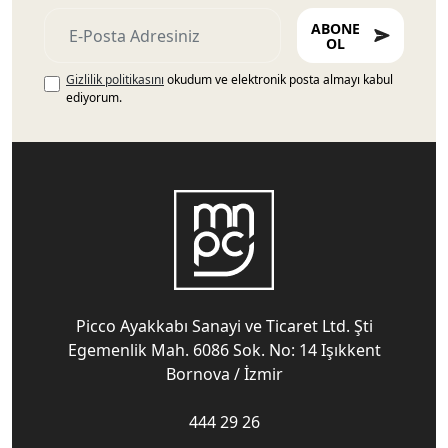
ABONE
OL
Gizlilik politikasını
okudum ve elektronik posta almayı kabul
ediyorum.
Picco Ayakkabı Sanayi ve Ticaret Ltd. Şti
Egemenlik Mah. 6086 Sok. No: 14 Işıkkent
Bornova / İzmir
444 29 26