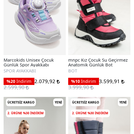
Marcokids Unisex Çocuk
mnpc Kız Çocuk Su Geçirmez
Günlük Spor Ayakkabı
Anatomik Günlük Bot
SPOR AYAKKABI
BOT
2.079,92
3.599,91
%20
İndirim
%10
İndirim
2.599,90
3.999,90
ÜCRETSIZ KARGO
YENI
ÜCRETSIZ KARGO
YENI
2. ÜRÜNE %30 INDIRIM
2. ÜRÜNE %30 INDIRIM