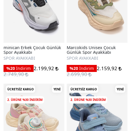
minican Erkek Çocuk Günlük
Marcokids Unisex Çocuk
Spor Ayakkabı
Günlük Spor Ayakkabı
SPOR AYAKKABI
SPOR AYAKKABI
2.199,92
2.159,92
%20
İndirim
%20
İndirim
2.749,90
2.699,90
ÜCRETSIZ KARGO
YENI
ÜCRETSIZ KARGO
YENI
2. ÜRÜNE %30 INDIRIM
2. ÜRÜNE %30 INDIRIM