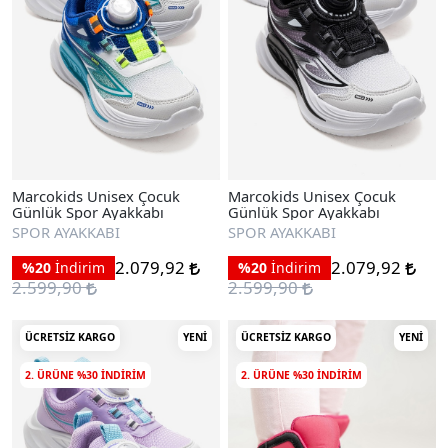
Marcokids Unisex Çocuk
Marcokids Unisex Çocuk
Günlük Spor Ayakkabı
Günlük Spor Ayakkabı
SPOR AYAKKABI
SPOR AYAKKABI
2.079,92
2.079,92
%20
İndirim
%20
İndirim
2.599,90
2.599,90
ÜCRETSIZ KARGO
YENI
ÜCRETSIZ KARGO
YENI
2. ÜRÜNE %30 INDIRIM
2. ÜRÜNE %30 INDIRIM