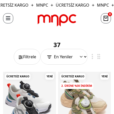
SİZ KARGO
MNPC
ÜCRETSİZ KARGO
MNPC
Ü
0
37
Filtrele
ÜCRETSIZ KARGO
YENI
ÜCRETSIZ KARGO
YENI
2. ÜRÜNE %30 INDIRIM