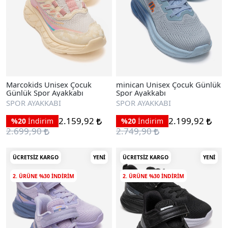
Marcokids Unisex Çocuk
minican Unisex Çocuk Günlük
Günlük Spor Ayakkabı
Spor Ayakkabı
SPOR AYAKKABI
SPOR AYAKKABI
2.159,92
2.199,92
%20
İndirim
%20
İndirim
2.699,90
2.749,90
ÜCRETSIZ KARGO
YENI
ÜCRETSIZ KARGO
YENI
2. ÜRÜNE %30 INDIRIM
2. ÜRÜNE %30 INDIRIM