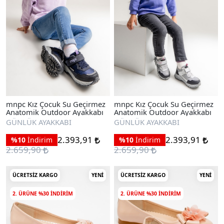
mnpc Kız Çocuk Su Geçirmez
mnpc Kız Çocuk Su Geçirmez
Anatomik Outdoor Ayakkabı
Anatomik Outdoor Ayakkabı
GÜNLÜK AYAKKABI
GÜNLÜK AYAKKABI
2.393,91
2.393,91
%10
İndirim
%10
İndirim
2.659,90
2.659,90
ÜCRETSIZ KARGO
YENI
ÜCRETSIZ KARGO
YENI
2. ÜRÜNE %30 INDIRIM
2. ÜRÜNE %30 INDIRIM