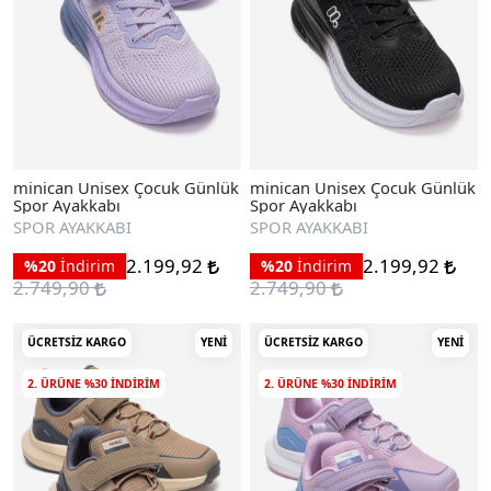
minican Unisex Çocuk Günlük
minican Unisex Çocuk Günlük
Spor Ayakkabı
Spor Ayakkabı
SPOR AYAKKABI
SPOR AYAKKABI
2.199,92
2.199,92
%20
İndirim
%20
İndirim
2.749,90
2.749,90
ÜCRETSIZ KARGO
YENI
ÜCRETSIZ KARGO
YENI
2. ÜRÜNE %30 INDIRIM
2. ÜRÜNE %30 INDIRIM