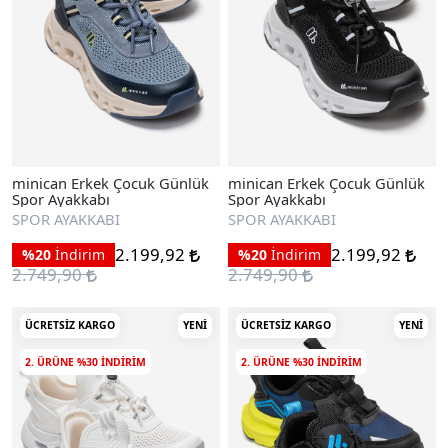
minican Erkek Çocuk Günlük
minican Erkek Çocuk Günlük
Spor Ayakkabı
Spor Ayakkabı
SPOR AYAKKABI
SPOR AYAKKABI
2.199,92
2.199,92
%20
İndirim
%20
İndirim
2.749,90
2.749,90
ÜCRETSIZ KARGO
YENI
ÜCRETSIZ KARGO
YENI
2. ÜRÜNE %30 INDIRIM
2. ÜRÜNE %30 INDIRIM