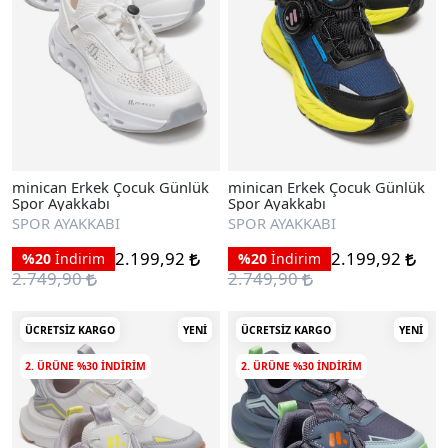
minican Erkek Çocuk Günlük
minican Erkek Çocuk Günlük
Spor Ayakkabı
Spor Ayakkabı
SPOR AYAKKABI
SPOR AYAKKABI
2.199,92
2.199,92
%20
İndirim
%20
İndirim
2.749,90
2.749,90
ÜCRETSIZ KARGO
YENI
ÜCRETSIZ KARGO
YENI
2. ÜRÜNE %30 INDIRIM
2. ÜRÜNE %30 INDIRIM