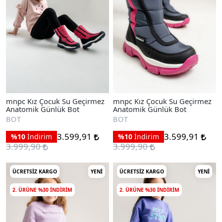
mnpc Kız Çocuk Su Geçirmez
mnpc Kız Çocuk Su Geçirmez
Anatomik Günlük Bot
Anatomik Günlük Bot
BOT
BOT
3.599,91
3.599,91
%10
İndirim
%10
İndirim
3.999,90
3.999,90
ÜCRETSIZ KARGO
YENI
ÜCRETSIZ KARGO
YENI
2. ÜRÜNE %30 INDIRIM
2. ÜRÜNE %30 INDIRIM