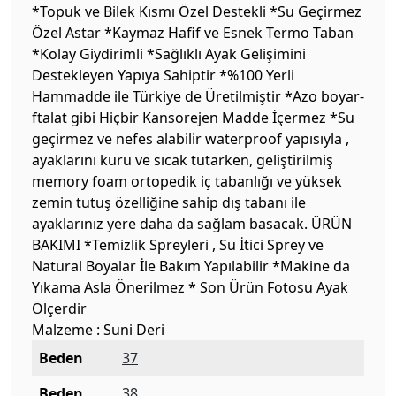
*Topuk ve Bilek Kısmı Özel Destekli *Su Geçirmez
Özel Astar *Kaymaz Hafif ve Esnek Termo Taban
*Kolay Giydirimli *Sağlıklı Ayak Gelişimini
Destekleyen Yapıya Sahiptir *%100 Yerli
Hammadde ile Türkiye de Üretilmiştir *Azo boyar-
ftalat gibi Hiçbir Kansorejen Madde İçermez *Su
geçirmez ve nefes alabilir waterproof yapısıyla ,
ayaklarını kuru ve sıcak tutarken, geliştirilmiş
memory foam ortopedik iç tabanlığı ve yüksek
zemin tutuş özelliğine sahip dış tabanı ile
ayaklarınız yere daha da sağlam basacak. ÜRÜN
BAKIMI *Temizlik Spreyleri , Su İtici Sprey ve
Natural Boyalar İle Bakım Yapılabilir *Makine da
Yıkama Asla Önerilmez * Son Ürün Fotosu Ayak
Ölçerdir
Malzeme : Suni Deri
Beden
37
Beden
38