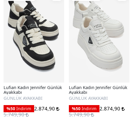
Lufian Kadın Jennifer Günlük
Lufian Kadın Jennifer Günlük
Ayakkabı
Ayakkabı
GÜNLÜK AYAKKABI
GÜNLÜK AYAKKABI
2.874,90
2.874,90
%50
İndirim
%50
İndirim
5.749,90
5.749,90