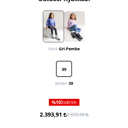
Renk
Gri-Pembe
39
Beden
39
10
İndirim
2.393,91
2.659,90