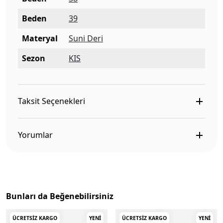
Beden
39
Materyal
Suni Deri
Sezon
KIS
Taksit Seçenekleri
Yorumlar
Bunları da Beğenebilirsiniz
ÜCRETSIZ KARGO
YENI
ÜCRETSIZ KARGO
YENI