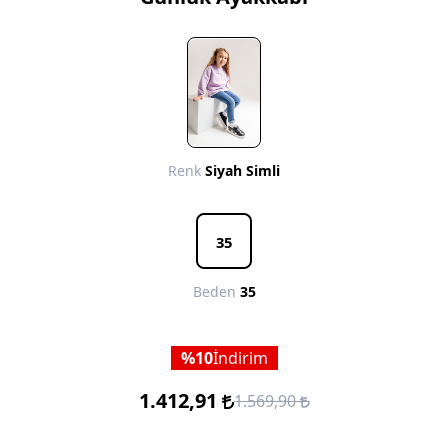
Renk
Siyah Simli
35
Beden
35
10
İndirim
1.412,91
1.569,90