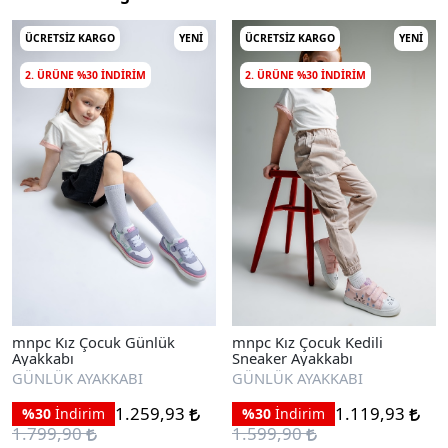
ÜCRETSIZ KARGO
YENI
ÜCRETSIZ KARGO
YENI
2. ÜRÜNE %30 INDIRIM
2. ÜRÜNE %30 INDIRIM
mnpc Kız Çocuk Günlük
mnpc Kız Çocuk Kedili
Ayakkabı
Sneaker Ayakkabı
GÜNLÜK AYAKKABI
GÜNLÜK AYAKKABI
1.259,93
1.119,93
%30
İndirim
%30
İndirim
1.799,90
1.599,90