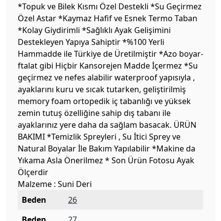
*Topuk ve Bilek Kısmı Özel Destekli *Su Geçirmez
Özel Astar *Kaymaz Hafif ve Esnek Termo Taban
*Kolay Giydirimli *Sağlıklı Ayak Gelişimini
Destekleyen Yapıya Sahiptir *%100 Yerli
Hammadde ile Türkiye de Üretilmiştir *Azo boyar-
ftalat gibi Hiçbir Kansorejen Madde İçermez *Su
geçirmez ve nefes alabilir waterproof yapısıyla ,
ayaklarını kuru ve sıcak tutarken, geliştirilmiş
memory foam ortopedik iç tabanlığı ve yüksek
zemin tutuş özelliğine sahip dış tabanı ile
ayaklarınız yere daha da sağlam basacak. ÜRÜN
BAKIMI *Temizlik Spreyleri , Su İtici Sprey ve
Natural Boyalar İle Bakım Yapılabilir *Makine da
Yıkama Asla Önerilmez * Son Ürün Fotosu Ayak
Ölçerdir
Malzeme : Suni Deri
Beden
26
Beden
27