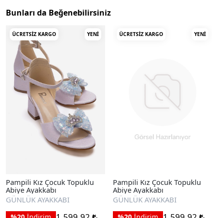
Bunları da Beğenebilirsiniz
ÜCRETSIZ KARGO
YENI
ÜCRETSIZ KARGO
YENI
Pampili Kız Çocuk Topuklu
Pampili Kız Çocuk Topuklu
Abiye Ayakkabı
Abiye Ayakkabı
GÜNLÜK AYAKKABI
GÜNLÜK AYAKKABI
1.599,92
1.599,92
%20
İndirim
%20
İndirim