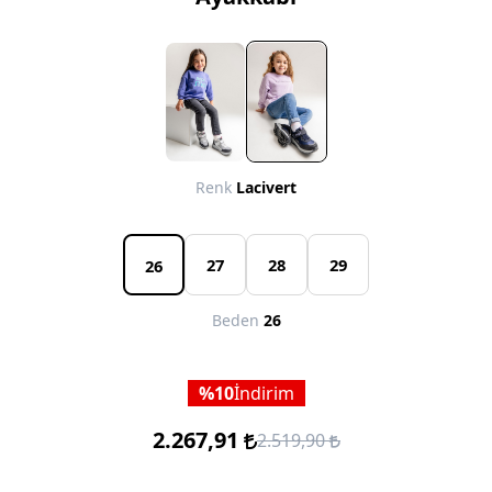
Renk
Lacivert
27
28
29
26
Beden
26
10
İndirim
2.267,91
2.519,90