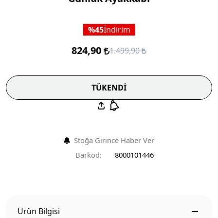
45
İndirim
824,90
1.499,90
TÜKENDİ
Stoğa Girince Haber Ver
Barkod:
8000101446
Ürün Bilgisi