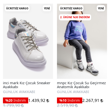
ÜCRETSIZ KARGO
YENI
ÜCRETSIZ KARGO
YENI
2. ÜRÜNE %30 INDIRIM
inci mark Kız Çocuk Sneaker
mnpc Kız Çocuk Su Geçirmez
Ayakkabı
Anatomik Ayakkabı
GÜNLÜK AYAKKABI
GÜNLÜK AYAKKABI
1.439,92
2.267,91
%20
İndirim
%10
İndirim
1.799,90
2.519,90