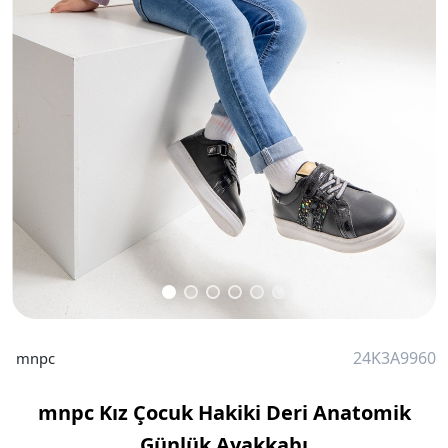
24K3A9960
mnpc
mnpc Kız Çocuk Hakiki Deri Anatomik
Günlük Ayakkabı