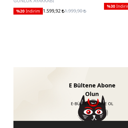
GÜNLÜK AYAKKABI
%30
İndir
1.599,92
1.999,90
%20
İndirim
E Bültene Abone
Olun
E-BÜLTENE ABONE OL