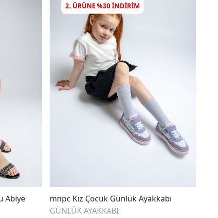
2. ÜRÜNE %30 INDIRIM
u Abiye
mnpc Kız Çocuk Günlük Ayakkabı
mnp
Gün
GÜNLÜK AYAKKABI