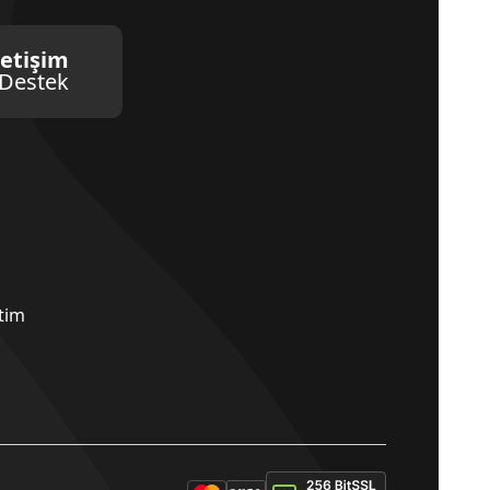
letişim
Destek
etim