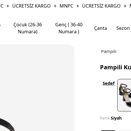
ÜCRETSİZ KARGO
MNPC
ÜCRETSİZ KARGO
M
5
Çocuk (26-36
Genç ( 36-40
Çanta
Sezon
Numara)
Numara )
Pampili
Pampili Kı
Sedef
Renk
Siyah