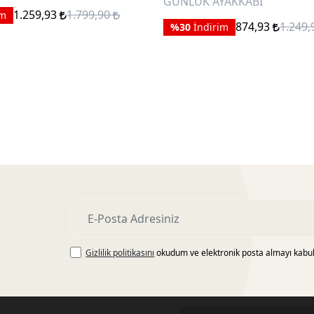
GÜNLÜK AYAKKABI
1.259,93
1.799,90
im
874,93
1.249
%30
İndirim
Gizlilik politikasını
okudum ve elektronik posta almayı kabu