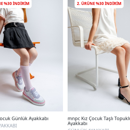
NE %30 INDIRIM
2. ÜRÜNE %30 INDIRIM
ocuk Günlük Ayakkabı
mnpc Kız Çocuk Taşlı Topukl
Ayakkabı
YAKKABI