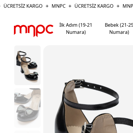
ÜCRETSİZ KARGO
MNPC
ÜCRETSİZ KARGO
MNPC
İlk Adım (19-21
Bebek (21-2
Numara)
Numara)