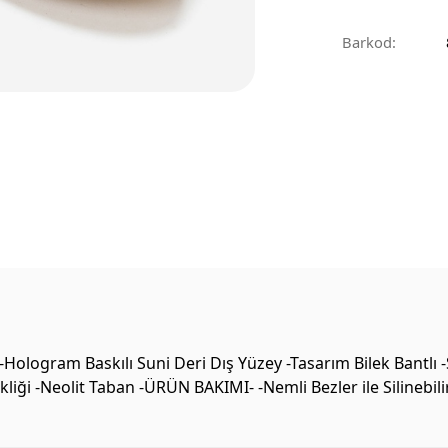
Barkod:
logram Baskılı Suni Deri Dış Yüzey -Tasarım Bilek Bantlı -S
liği -Neolit Taban -ÜRÜN BAKIMI- -Nemli Bezler ile Silinebi