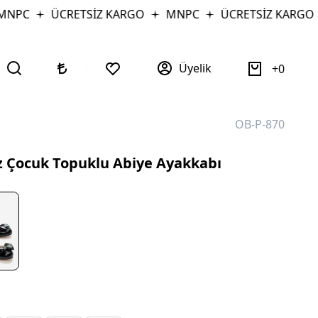
NPC
ÜCRETSİZ KARGO
MNPC
ÜCRETSİZ KARGO
Üyelik
0
OB-P-870
z Çocuk Topuklu Abiye Ayakkabı