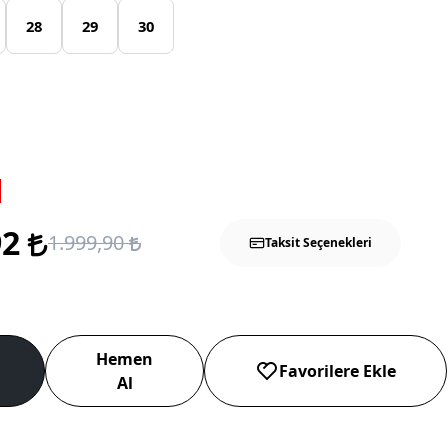
28
29
30
92
1.999,90
Taksit Seçenekleri
Hemen
Favorilere Ekle
Al