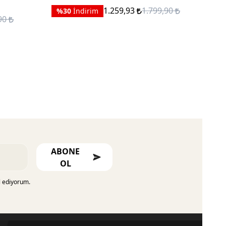
GÜN
1.259,93
1.799,90
%30
İndirim
,90
%
ABONE
OL
l ediyorum.