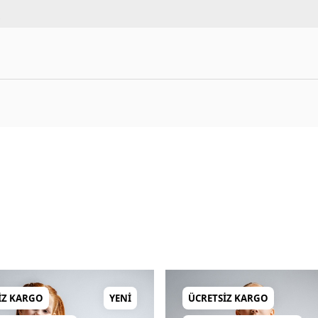
i
IZ KARGO
YENI
ÜCRETSIZ KARGO