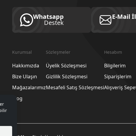
Whatsapp
E-Mail İ
Destek
Kurumsal
Sözleşmeler
Hesabım
Hakkımızda
Üyelik Sözleşmesi
Bilgilerim
Bize Ulaşın
Gizlilik Sözleşmesi
Siparişlerim
Mağazalarımız
Mesafeli Satış Sözleşmesi
Alışveriş Sep
Blog
er
ilir