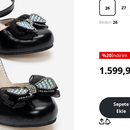
27
26
Beden
26
20
İndirim
1.599,
Sepete
Ekle