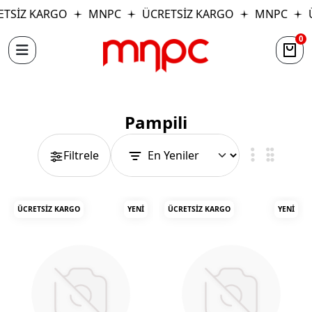
 KARGO
MNPC
ÜCRETSİZ KARGO
MNPC
ÜCRE
0
Pampili
Filtrele
ÜCRETSIZ KARGO
YENI
ÜCRETSIZ KARGO
YENI