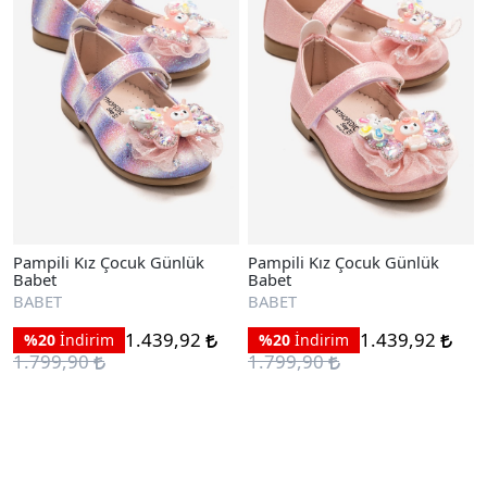
Pampili Kız Çocuk Günlük
Pampili Kız Çocuk Günlük
Babet
Babet
BABET
BABET
1.439,92
1.439,92
%20
İndirim
%20
İndirim
1.799,90
1.799,90
Ayakkabıları