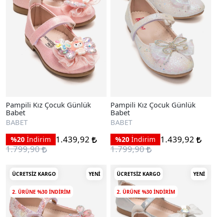
Pampili Kız Çocuk Günlük
Pampili Kız Çocuk Günlük
Babet
Babet
BABET
BABET
1.439,92
1.439,92
%20
İndirim
%20
İndirim
1.799,90
1.799,90
ÜCRETSIZ KARGO
YENI
ÜCRETSIZ KARGO
YENI
2. ÜRÜNE %30 INDIRIM
2. ÜRÜNE %30 INDIRIM