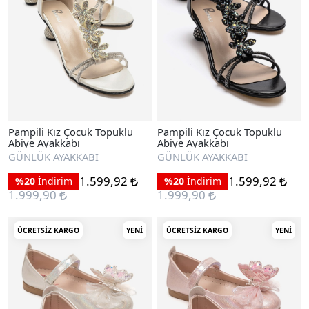
Pampili Kız Çocuk Topuklu
Pampili Kız Çocuk Topuklu
Abiye Ayakkabı
Abiye Ayakkabı
GÜNLÜK AYAKKABI
GÜNLÜK AYAKKABI
1.599,92
1.599,92
%20
İndirim
%20
İndirim
1.999,90
1.999,90
ÜCRETSIZ KARGO
YENI
ÜCRETSIZ KARGO
YENI