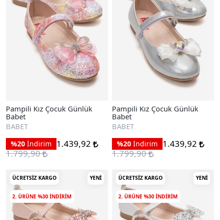
Pampili Kız Çocuk Günlük
Pampili Kız Çocuk Günlük
Babet
Babet
BABET
BABET
1.439,92
1.439,92
%20
İndirim
%20
İndirim
1.799,90
1.799,90
ÜCRETSIZ KARGO
YENI
ÜCRETSIZ KARGO
YENI
2. ÜRÜNE %30 INDIRIM
2. ÜRÜNE %30 INDIRIM