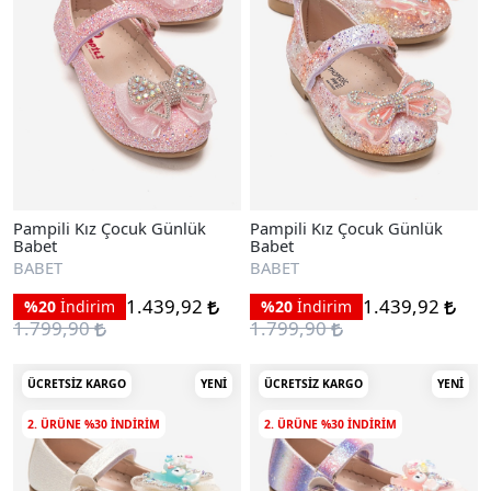
Pampili Kız Çocuk Günlük
Pampili Kız Çocuk Günlük
Babet
Babet
BABET
BABET
1.439,92
1.439,92
%20
İndirim
%20
İndirim
1.799,90
1.799,90
ÜCRETSIZ KARGO
YENI
ÜCRETSIZ KARGO
YENI
2. ÜRÜNE %30 INDIRIM
2. ÜRÜNE %30 INDIRIM