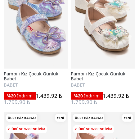
Pampili Kız Çocuk Günlük
Pampili Kız Çocuk Günlük
Babet
Babet
BABET
BABET
1.439,92
1.439,92
%20
İndirim
%20
İndirim
1.799,90
1.799,90
ÜCRETSIZ KARGO
YENI
ÜCRETSIZ KARGO
YENI
2. ÜRÜNE %30 INDIRIM
2. ÜRÜNE %30 INDIRIM