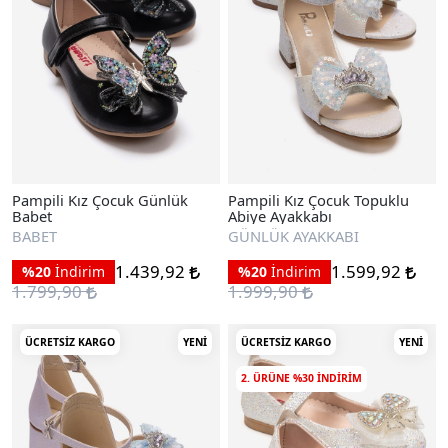
Pampili Kız Çocuk Günlük
Pampili Kız Çocuk Topuklu
Babet
Abiye Ayakkabı
BABET
GÜNLÜK AYAKKABI
1.439,92
1.599,92
%20
İndirim
%20
İndirim
1.799,90
1.999,90
ÜCRETSIZ KARGO
YENI
ÜCRETSIZ KARGO
YENI
2. ÜRÜNE %30 INDIRIM