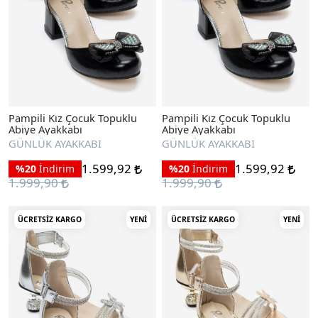
Pampili Kız Çocuk Topuklu
Pampili Kız Çocuk Topuklu
Abiye Ayakkabı
Abiye Ayakkabı
GÜNLÜK AYAKKABI
GÜNLÜK AYAKKABI
1.599,92
1.599,92
%20
İndirim
%20
İndirim
1.999,90
1.999,90
ÜCRETSIZ KARGO
YENI
ÜCRETSIZ KARGO
YENI