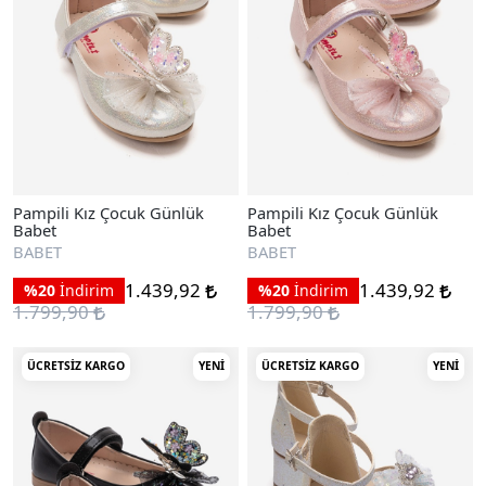
Pampili Kız Çocuk Günlük
Pampili Kız Çocuk Günlük
Babet
Babet
BABET
BABET
1.439,92
1.439,92
%20
İndirim
%20
İndirim
1.799,90
1.799,90
ÜCRETSIZ KARGO
YENI
ÜCRETSIZ KARGO
YENI