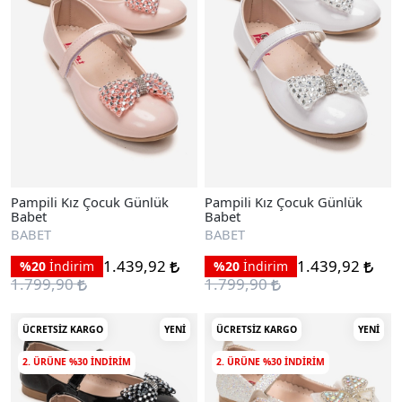
Pampili Kız Çocuk Günlük
Pampili Kız Çocuk Günlük
Babet
Babet
BABET
BABET
1.439,92
1.439,92
%20
İndirim
%20
İndirim
1.799,90
1.799,90
ÜCRETSIZ KARGO
YENI
ÜCRETSIZ KARGO
YENI
2. ÜRÜNE %30 INDIRIM
2. ÜRÜNE %30 INDIRIM