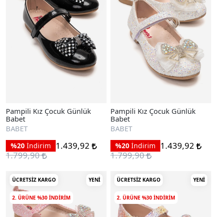
Pampili Kız Çocuk Günlük
Pampili Kız Çocuk Günlük
Babet
Babet
BABET
BABET
1.439,92
1.439,92
%20
İndirim
%20
İndirim
1.799,90
1.799,90
ÜCRETSIZ KARGO
YENI
ÜCRETSIZ KARGO
YENI
2. ÜRÜNE %30 INDIRIM
2. ÜRÜNE %30 INDIRIM