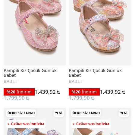
Pampili Kız Çocuk Günlük
Pampili Kız Çocuk Günlük
Babet
Babet
BABET
BABET
1.439,92
1.439,92
%20
İndirim
%20
İndirim
1.799,90
1.799,90
ÜCRETSIZ KARGO
YENI
ÜCRETSIZ KARGO
YENI
2. ÜRÜNE %30 INDIRIM
2. ÜRÜNE %30 INDIRIM