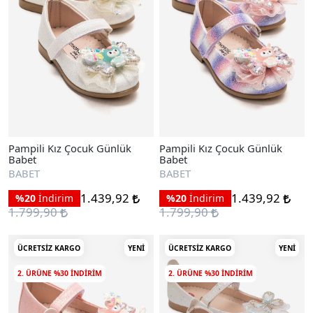
Pampili Kız Çocuk Günlük
Pampili Kız Çocuk Günlük
Babet
Babet
BABET
BABET
1.439,92
1.439,92
%20
İndirim
%20
İndirim
1.799,90
1.799,90
ÜCRETSIZ KARGO
YENI
ÜCRETSIZ KARGO
YENI
2. ÜRÜNE %30 INDIRIM
2. ÜRÜNE %30 INDIRIM