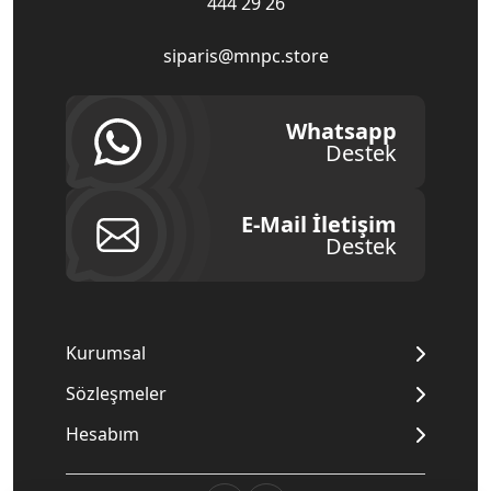
444 29 26
siparis@mnpc.store
Whatsapp
Destek
E-Mail İletişim
Destek
Kurumsal
Sözleşmeler
Hesabım