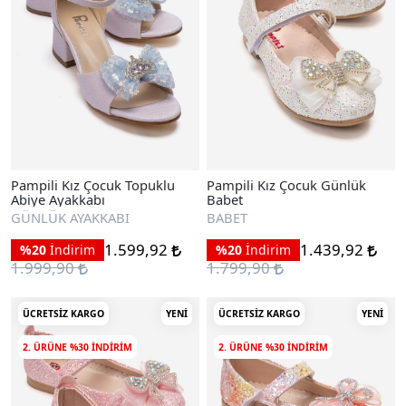
Pampili Kız Çocuk Topuklu
Pampili Kız Çocuk Günlük
Abiye Ayakkabı
Babet
GÜNLÜK AYAKKABI
BABET
1.599,92
1.439,92
%20
İndirim
%20
İndirim
1.999,90
1.799,90
ÜCRETSIZ KARGO
YENI
ÜCRETSIZ KARGO
YENI
2. ÜRÜNE %30 INDIRIM
2. ÜRÜNE %30 INDIRIM