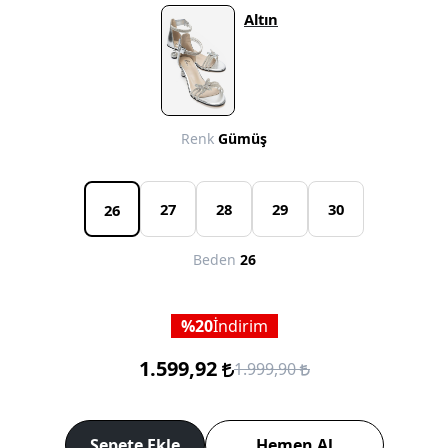
Altın
Renk
Gümüş
27
28
29
30
26
Beden
26
20
İndirim
1.599,92
1.999,90
Sepete Ekle
Hemen Al