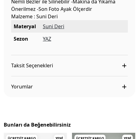
Nemli Bezler ile Silinebilir -Makina da Yıkama
Önerilmez -Son Foto Ayak Ölçerdir
Malzeme : Suni Deri
Materyal
Suni Deri
Sezon
YAZ
Taksit Seçenekleri
Yorumlar
Bunları da Beğenebilirsiniz
ÜCRETSIZ KARGO
YENI
ÜCRETSIZ KARGO
YENI