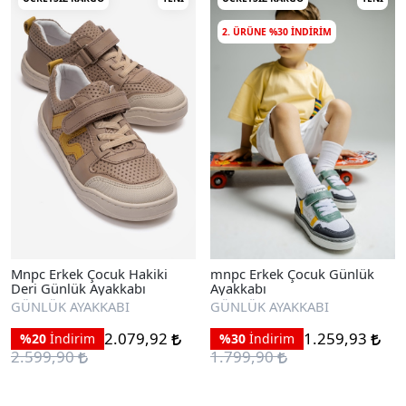
2. ÜRÜNE %30 INDIRIM
Mnpc Erkek Çocuk Hakiki
mnpc Erkek Çocuk Günlük
Deri Günlük Ayakkabı
Ayakkabı
GÜNLÜK AYAKKABI
GÜNLÜK AYAKKABI
2.079,92
1.259,93
%20
İndirim
%30
İndirim
2.599,90
1.799,90