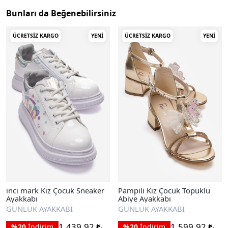
Bunları da Beğenebilirsiniz
ÜCRETSIZ KARGO
YENI
ÜCRETSIZ KARGO
YENI
inci mark Kız Çocuk Sneaker
Pampili Kız Çocuk Topuklu
Ayakkabı
Abiye Ayakkabı
GÜNLÜK AYAKKABI
GÜNLÜK AYAKKABI
1.439,92
1.599,92
%20
İndirim
%20
İndirim