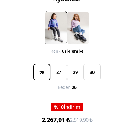
Renk
Gri-Pembe
27
29
30
26
Beden
26
10
İndirim
2.267,91
2.519,90