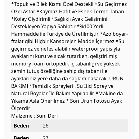
*Topuk ve Bilek Kısmı Özel Destekli *Su Geçirmez
Özel Astar *Kaymaz Hafif ve Esnek Termo Taban
*Kolay Giydirimli *Sağlıklı Ayak Gelişimini
Destekleyen Yapıya Sahiptir *%100 Yerli
Hammadde ile Türkiye de Üretilmiştir *Azo boyar-
ftalat gibi Hiçbir Kansorejen Madde İçermez *Su
geçirmez ve nefes alabilir waterproof yapısıyla ,
ayaklarını kuru ve sıcak tutarken, geliştirilmiş
memory foam ortopedik iç tabanlığı ve yüksek
zemin tutuş özelliğine sahip dış tabanı ile
ayaklarınız yere daha da sağlam basacak. ÜRÜN
BAKIMI *Temizlik Spreyleri , Su İtici Sprey ve
Natural Boyalar İle Bakım Yapılabilir *Makine da
Yıkama Asla Önerilmez * Son Ürün Fotosu Ayak
Ölçerdir
Malzeme : Suni Deri
Beden
26
Beden
27