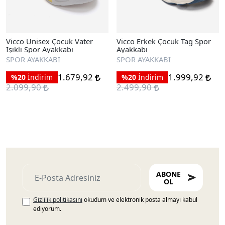
Vicco Unisex Çocuk Vater
Vicco Erkek Çocuk Tag Spor
Işıklı Spor Ayakkabı
Ayakkabı
SPOR AYAKKABI
SPOR AYAKKABI
1.679,92
1.999,92
%20
İndirim
%20
İndirim
2.099,90
2.499,90
ABONE
OL
Gizlilik politikasını
okudum ve elektronik posta almayı kabul
ediyorum.