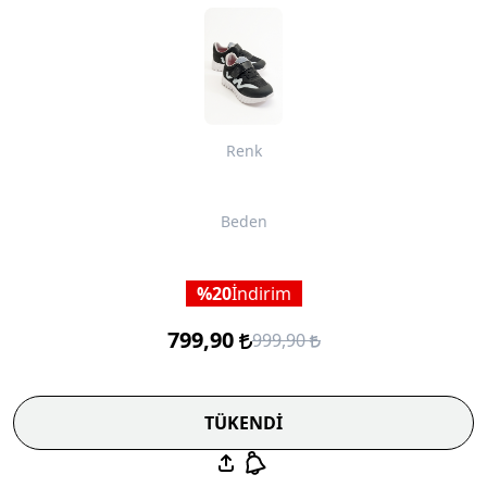
Renk
Beden
20
İndirim
799,90
999,90
TÜKENDİ