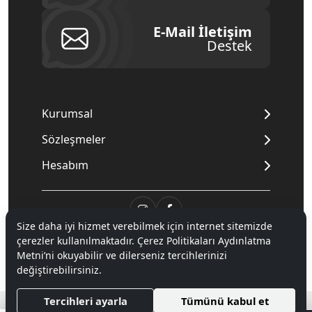
E-Mail İletişim
Destek
Kurumsal
Sözleşmeler
Hesabım
Size daha iyi hizmet verebilmek için internet sitemizde
çerezler kullanılmaktadır. Çerez Politikaları Aydınlatma
© 2020
Mnpc
. Tüm hakları saklıdır.
Metni’ni okuyabilir ve dilerseniz tercihlerinizi
değiştirebilirsiniz.
®
Tercihleri ayarla
Tümünü kabul et
Hipotenüs
Yeni Nesil E-Ticaret Sistemleri ile Hazırlanmıştır.