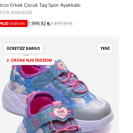
icco Erkek Çocuk Tag Spor Ayakkabı
POR AYAKKABI
1.999,92
2.499,90
%20
İndirim
ÜCRETSIZ KARGO
YENI
2. ÜRÜNE %30 INDIRIM