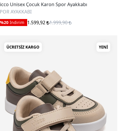
icco Unisex Çocuk Karon Spor Ayakkabı
POR AYAKKABI
1.599,92
1.999,90
%20
İndirim
ÜCRETSIZ KARGO
YENI