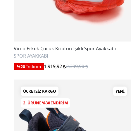
Vicco Erkek Çocuk Kripton Işıklı Spor Ayakkabı
SPOR AYAKKABI
1.919,92
2.399,90
%20
İndirim
ÜCRETSIZ KARGO
YENI
2. ÜRÜNE %30 INDIRIM