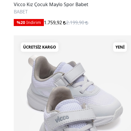
Vicco Kız Çocuk Maylo Spor Babet
BABET
1.759,92
2.199,90
%20
İndirim
ÜCRETSIZ KARGO
YENI