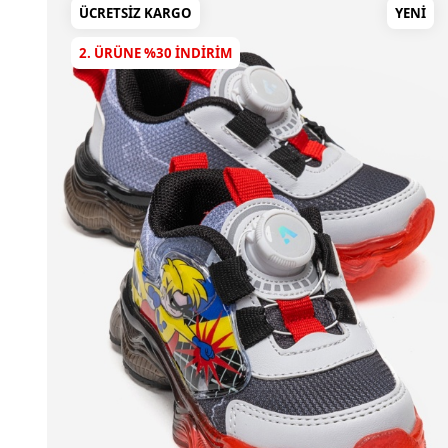
ÜCRETSIZ KARGO
YENI
2. ÜRÜNE %30 INDIRIM