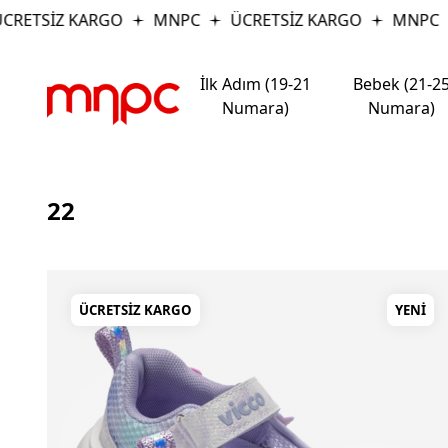
SİZ KARGO
MNPC
ÜCRETSİZ KARGO
MNPC
ÜC
İlk Adım (19-21
Bebek (21-2
Numara)
Numara)
22
ÜCRETSIZ KARGO
YENI