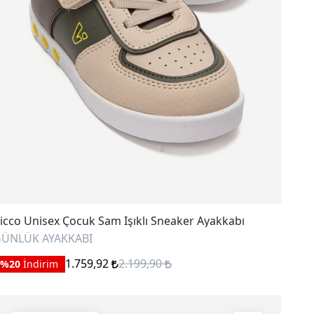
icco Unisex Çocuk Sam Işıklı Sneaker Ayakkabı
ÜNLÜK AYAKKABI
1.759,92
2.199,90
%20
İndirim