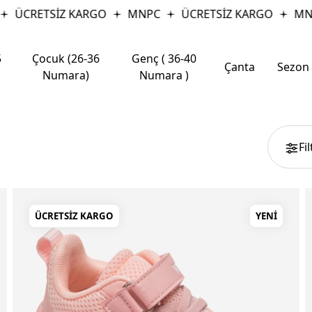
RETSİZ KARGO
MNPC
ÜCRETSİZ KARGO
MNPC
5
Çocuk (26-36
Genç ( 36-40
Çanta
Sezon
Numara)
Numara )
Fi
ÜCRETSIZ KARGO
YENI