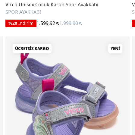
Vicco Unisex Çocuk Karon Spor Ayakkabı
V
SPOR AYAKKABI
S
1.599,92
1.999,90
%20
İndirim
ÜCRETSIZ KARGO
YENI