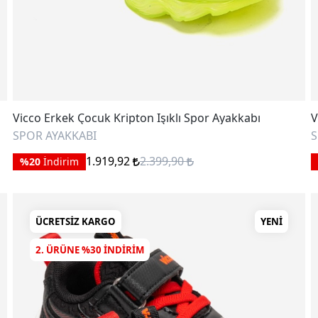
Vicco Erkek Çocuk Kripton Işıklı Spor Ayakkabı
V
SPOR AYAKKABI
S
1.919,92
2.399,90
%20
İndirim
ÜCRETSIZ KARGO
YENI
2. ÜRÜNE %30 INDIRIM