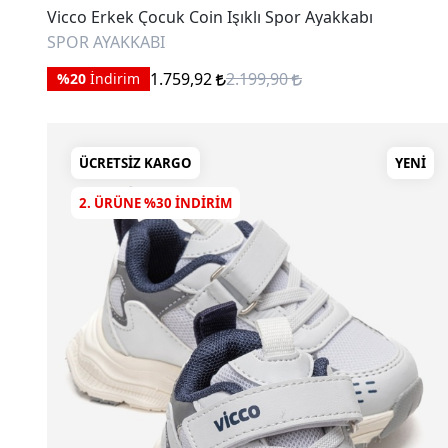
Vicco Erkek Çocuk Coin Işıklı Spor Ayakkabı
SPOR AYAKKABI
1.759,92
2.199,90
%20
İndirim
ÜCRETSIZ KARGO
YENI
2. ÜRÜNE %30 INDIRIM