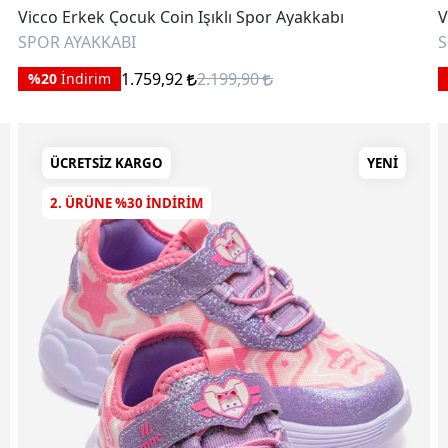
Vicco Erkek Çocuk Coin Işıklı Spor Ayakkabı
V
SPOR AYAKKABI
S
1.759,92
2.199,90
%20
İndirim
ÜCRETSIZ KARGO
YENI
2. ÜRÜNE %30 INDIRIM