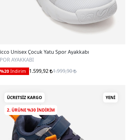
icco Unisex Çocuk Yatu Spor Ayakkabı
POR AYAKKABI
1.599,92
1.999,90
%20
İndirim
ÜCRETSIZ KARGO
YENI
2. ÜRÜNE %30 INDIRIM