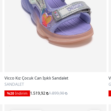
Vicco Kız Çocuk Can Işıklı Sandalet
V
SANDALET
G
1.519,92
1.899,90
%20
İndirim