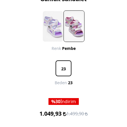
Renk
Pembe
23
Beden
23
30
İndirim
1.049,93
1.499,90