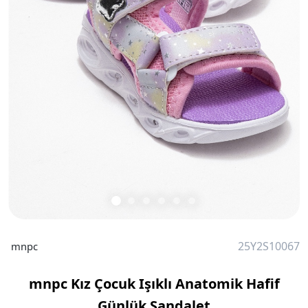
25Y2S10067
mnpc
mnpc Kız Çocuk Işıklı Anatomik Hafif
Günlük Sandalet