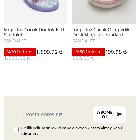
Mnpc Kız Çocuk Günlük Işıklı
mnpc Kız Çocuk Ortopedik
Sandalet
Destekli Çocuk Sandalet
SANDALET
SANDALET
1.599,92
499,95
%20
İndirim
%50
İndirim
1.999,90
999,90
ABONE
OL
Gizlilik politikasını
okudum ve elektronik posta almayı kabul
ediyorum.