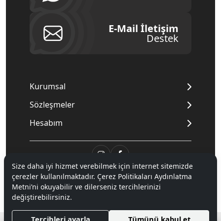
E-Mail İletişim
Destek
Kurumsal
Sözleşmeler
Hesabım
Size daha iyi hizmet verebilmek için internet sitemizde
çerezler kullanılmaktadır. Çerez Politikaları Aydınlatma
© 2020
Mnpc
. Tüm hakları saklıdır.
Metni’ni okuyabilir ve dilerseniz tercihlerinizi
değiştirebilirsiniz.
®
Tercihleri ayarla
Tümünü kabul et
Hipotenüs
Yeni Nesil E-Ticaret Sistemleri ile Hazırlanmıştır.