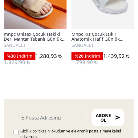
mnpc Unisex Çocuk Hakiki
Mnpc Kız Çocuk Işıklı
Deri Mantar Tabanlı Günlük
Anatomik Hafif Günlük
Çocuk Sandalet
Sandalet
SANDALET
SANDALET
1.280,93
1.439,92
%30
İndirim
%20
İndirim
1.829,90
1.799,90
ABONE
OL
Gizlilik politikasını
okudum ve elektronik posta almayı kabul
ediyorum.