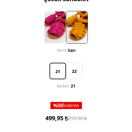
Renk
Sarı
22
21
Beden
21
50
İndirim
499,95
999,90