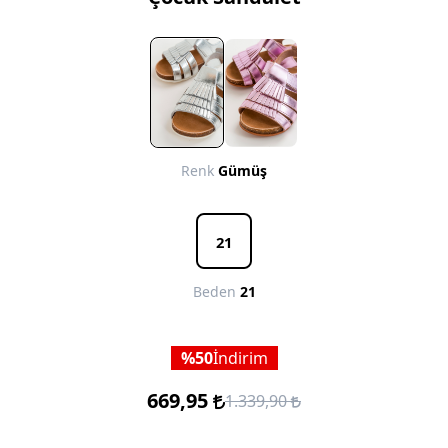
Renk
Gümüş
21
Beden
21
50
İndirim
669,95
1.339,90