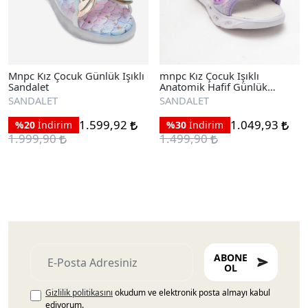
Mnpc Kız Çocuk Günlük Işıklı
mnpc Kız Çocuk Işıklı
Sandalet
Anatomik Hafif Günlük
Sandalet
SANDALET
SANDALET
1.599,92
1.049,93
%20
İndirim
%30
İndirim
1.999,90
1.499,90
ABONE
OL
Gizlilik politikasını
okudum ve elektronik posta almayı kabul
ediyorum.