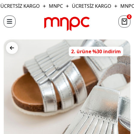
CRETSİZ KARGO
MNPC
ÜCRETSİZ KARGO
MNPC
0
2. ürüne %30 indirim