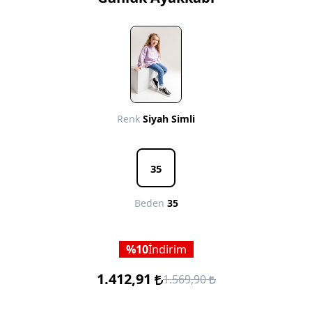
Renk
Siyah Simli
35
Beden
35
10
İndirim
1.412,91
1.569,90