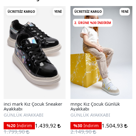
ÜCRETSIZ KARGO
YENI
ÜCRETSIZ KARGO
YENI
2. ÜRÜNE %30 INDIRIM
inci mark Kız Çocuk Sneaker
mnpc Kız Çocuk Günlük
Ayakkabı
Ayakkabı
GÜNLÜK AYAKKABI
GÜNLÜK AYAKKABI
1.439,92
1.504,93
%20
İndirim
%30
İndirim
1.799,90
2.149,90