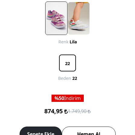
Renk
Lila
22
Beden
22
50
İndirim
874,95
1.749,90
Sepete Ekle
Hemen Al