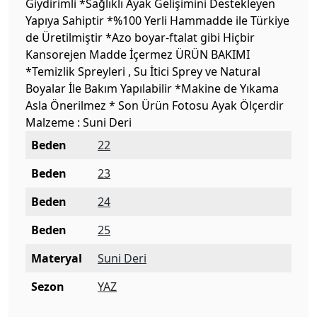
Giydirimli *Sağlıklı Ayak Gelişimini Destekleyen
Yapıya Sahiptir *%100 Yerli Hammadde ile Türkiye
de Üretilmiştir *Azo boyar-ftalat gibi Hiçbir
Kansorejen Madde İçermez ÜRÜN BAKIMI
*Temizlik Spreyleri , Su İtici Sprey ve Natural
Boyalar İle Bakım Yapılabilir *Makine de Yıkama
Asla Önerilmez * Son Ürün Fotosu Ayak Ölçerdir
Malzeme : Suni Deri
Beden
22
Beden
23
Beden
24
Beden
25
Materyal
Suni Deri
Sezon
YAZ