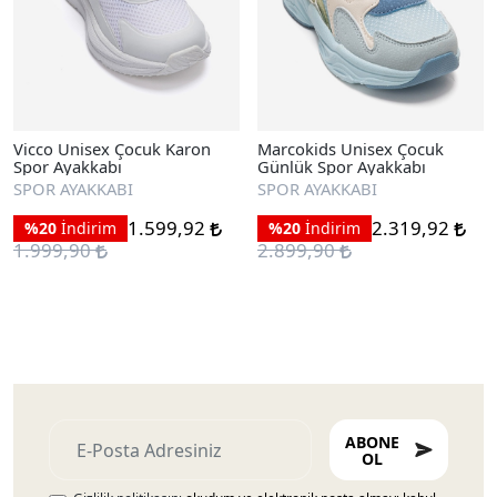
Vicco Unisex Çocuk Karon
Marcokids Unisex Çocuk
Spor Ayakkabı
Günlük Spor Ayakkabı
SPOR AYAKKABI
SPOR AYAKKABI
1.599,92
2.319,92
%20
İndirim
%20
İndirim
1.999,90
2.899,90
ABONE
OL