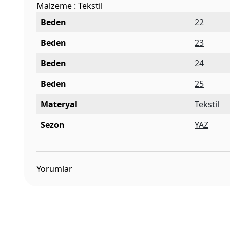
Malzeme : Tekstil
Beden
22
Beden
23
Beden
24
Beden
25
Materyal
Tekstil
Sezon
YAZ
Yorumlar