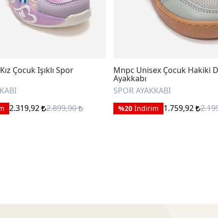
ız Çocuk Işıklı Spor
Mnpc Unisex Çocuk Hakiki D
Ayakkabı
KABI
SPOR AYAKKABI
2.319,92
2.899,90
1.759,92
2.19
im
%20
İndirim