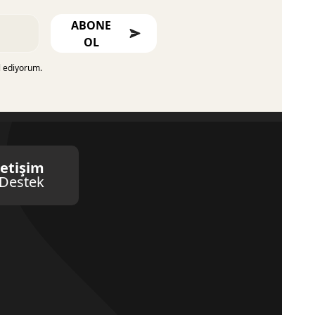
ABONE
OL
l ediyorum.
letişim
Destek