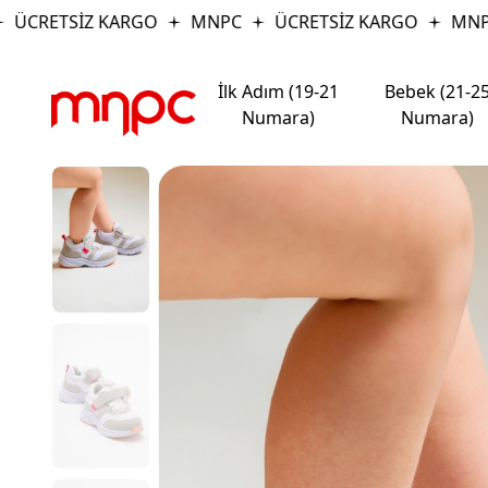
ÜCRETSİZ KARGO
MNPC
ÜCRETSİZ KARGO
MNPC
İlk Adım (19-21
Bebek (21-2
Numara)
Numara)