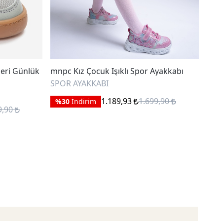
eri Günlük
mnpc Kız Çocuk Işıklı Spor Ayakkabı
mnp
Aya
SPOR AYAKKABI
SPO
1.189,93
1.699,90
%30
İndirim
9,90
%