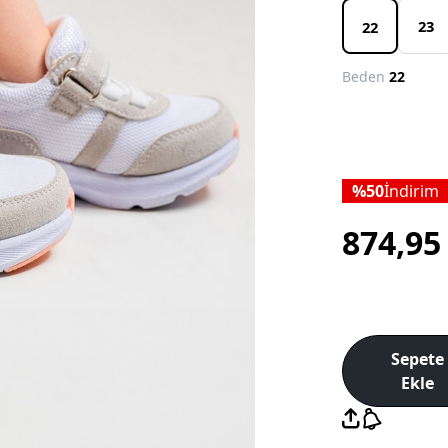
23
22
Beden
22
50
İndirim
874,9
Sepete
Ekle