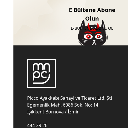
E Bültene Abone
Olun
E-BÜLTENE ABONE OL
Picco Ayakkabı Sanayi ve Ticaret Ltd. Şti
Egemenlik Mah. 6086 Sok. No: 14
Işıkkent Bornova / İzmir
444 29 26