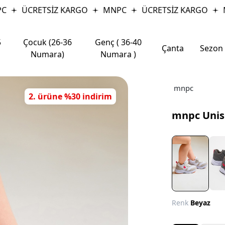
ÜCRETSİZ KARGO
MNPC
ÜCRETSİZ KARGO
M
5
Çocuk (26-36
Genç ( 36-40
Çanta
Sezon
Numara)
Numara )
mnpc
2. ürüne %30 indirim
mnpc Unis
Renk
Beyaz