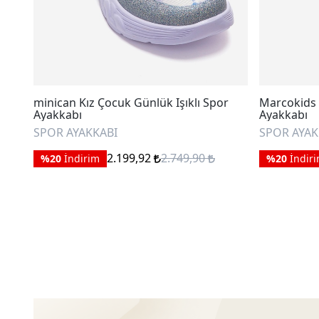
minican Kız Çocuk Günlük Işıklı Spor
Marcokids K
Ayakkabı
Ayakkabı
SPOR AYAKKABI
SPOR AYAK
2.199,92
2.749,90
%20
İndirim
%20
İndir