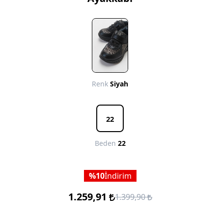
Renk
Siyah
22
Beden
22
10
İndirim
1.259,91
1.399,90