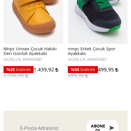
Mnpc Unisex Çocuk Hakiki
mnpc Erkek Çocuk Spor
Deri Günlük Ayakkabı
Ayakkabı
GÜNLÜK AYAKKABI
GÜNLÜK AYAKKABI
1.439,92
499,95
%20
İndirim
%50
İndirim
1.799,90
999,90
ABONE
OL