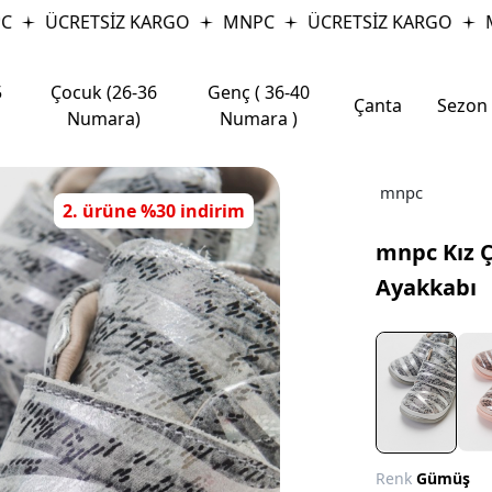
ÜCRETSİZ KARGO
MNPC
ÜCRETSİZ KARGO
MN
5
Çocuk (26-36
Genç ( 36-40
Çanta
Sezon
Numara)
Numara )
mnpc
2. ürüne %30 indirim
mnpc Kız Ç
Ayakkabı
Renk
Gümüş