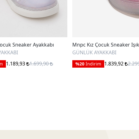
ocuk Sneaker Ayakkabı
Mnpc Kız Çocuk Sneaker Işık
YAKKABI
GÜNLÜK AYAKKABI
1.189,93
1.699,90
1.839,92
2.29
im
%20
İndirim