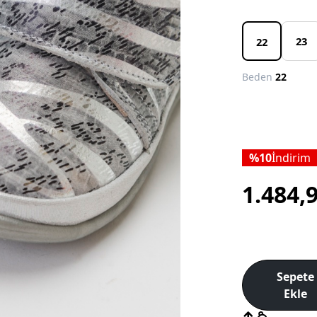
23
22
Beden
22
10
İndirim
1.484,
Sepete
Ekle