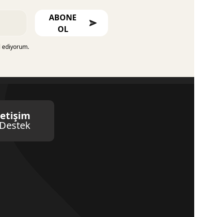
ABONE
OL
l ediyorum.
letişim
Destek