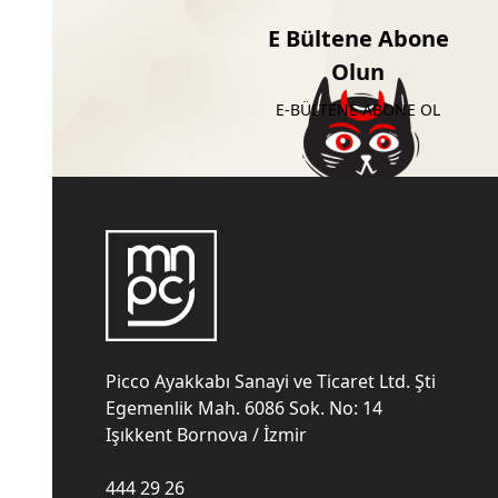
E Bültene Abone
Olun
E-BÜLTENE ABONE OL
Picco Ayakkabı Sanayi ve Ticaret Ltd. Şti
Egemenlik Mah. 6086 Sok. No: 14
Işıkkent Bornova / İzmir
444 29 26