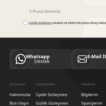
Gizlilik politikasını
okudum ve elektronik posta almayı kabu
Whatsapp
E-Mail İ
Destek
Kurumsal
Sözleşmeler
Hesabım
Hakkımızda
Üyelik Sözleşmesi
Bilgilerim
Bize Ulaşın
Gizlilik Sözleşmesi
Siparişlerim