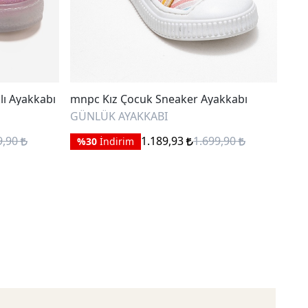
lı Ayakkabı
mnpc Kız Çocuk Sneaker Ayakkabı
mnp
GÜNLÜK AYAKKABI
GÜN
9,90
1.189,93
1.699,90
%30
İndirim
%