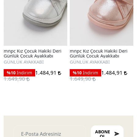
mnpc Kız Çocuk Hakiki Deri
mnpc Kız Çocuk Hakiki Deri
Günlük Çocuk Ayakkabı
Günlük Çocuk Ayakkabı
GÜNLÜK AYAKKABI
GÜNLÜK AYAKKABI
1.484,91
1.484,91
%10
İndirim
%10
İndirim
1.649,90
1.649,90
Ayakkabıları
ABONE
OL