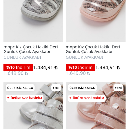
mnpc Kız Çocuk Hakiki Deri
mnpc Kız Çocuk Hakiki Deri
Günlük Çocuk Ayakkabı
Günlük Çocuk Ayakkabı
GÜNLÜK AYAKKABI
GÜNLÜK AYAKKABI
1.484,91
1.484,91
%10
İndirim
%10
İndirim
1.649,90
1.649,90
ÜCRETSIZ KARGO
YENI
ÜCRETSIZ KARGO
YENI
2. ÜRÜNE %30 INDIRIM
2. ÜRÜNE %30 INDIRIM