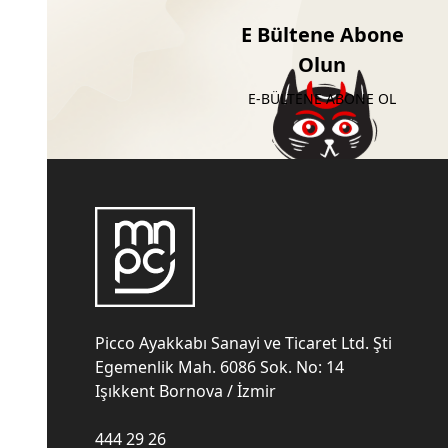
E Bültene Abone
Olun
E-BÜLTENE ABONE OL
Picco Ayakkabı Sanayi ve Ticaret Ltd. Şti
Egemenlik Mah. 6086 Sok. No: 14
Işıkkent Bornova / İzmir
444 29 26