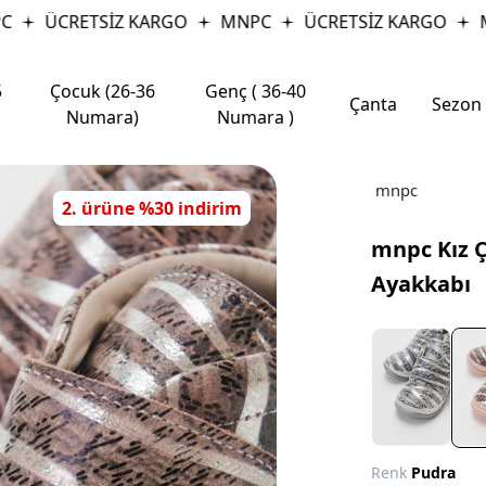
ÜCRETSİZ KARGO
MNPC
ÜCRETSİZ KARGO
MN
5
Çocuk (26-36
Genç ( 36-40
Çanta
Sezon
Numara)
Numara )
mnpc
2. ürüne %30 indirim
mnpc Kız Ç
Ayakkabı
Renk
Pudra