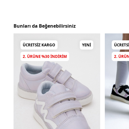
Bunları da Beğenebilirsiniz
ÜCRETSIZ KARGO
YENI
ÜCRETS
2. ÜRÜNE %30 INDIRIM
2. ÜRÜ