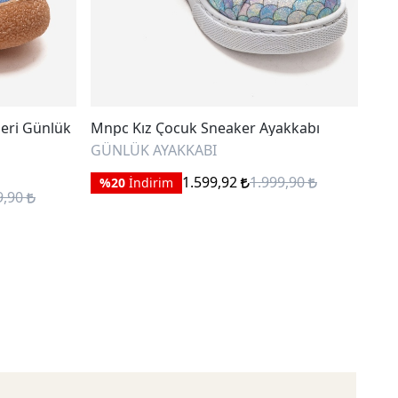
eri Günlük
Mnpc Kız Çocuk Sneaker Ayakkabı
Mnp
GÜNLÜK AYAKKABI
GÜN
1.599,92
1.999,90
%20
İndirim
%
9,90