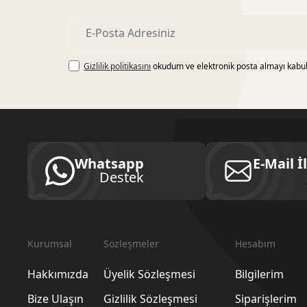
Gizlilik politikasını
okudum ve elektronik posta almayı kabu
Whatsapp
E-Mail İ
Destek
Kurumsal
Sözleşmeler
Hesabım
Hakkımızda
Üyelik Sözleşmesi
Bilgilerim
Bize Ulaşın
Gizlilik Sözleşmesi
Siparişlerim