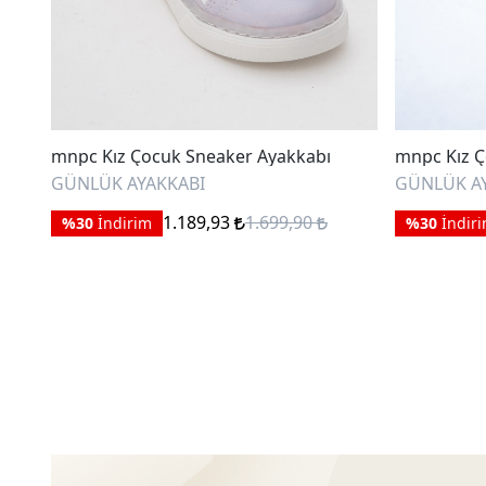
mnpc Kız Çocuk Sneaker Ayakkabı
mnpc Kız Ç
GÜNLÜK AYAKKABI
GÜNLÜK A
1.189,93
1.699,90
%30
İndirim
%30
İndir