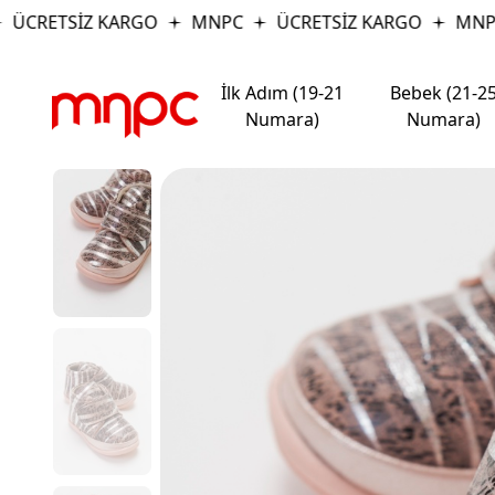
ÜCRETSİZ KARGO
MNPC
ÜCRETSİZ KARGO
MNPC
İlk Adım (19-21
Bebek (21-2
Numara)
Numara)