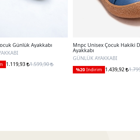
ocuk Günlük Ayakkabı
Mnpc Unisex Çocuk Hakiki D
Ayakkabı
YAKKABI
GÜNLÜK AYAKKABI
1.119,93
1.599,90
im
1.439,92
1.79
%20
İndirim