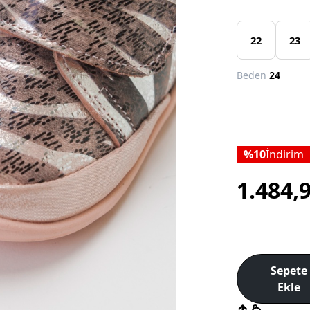
22
23
Beden
24
10
İndirim
1.484,
Sepete
Ekle