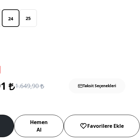
25
24
91
1.649,90
Taksit Seçenekleri
Hemen
Favorilere Ekle
Al