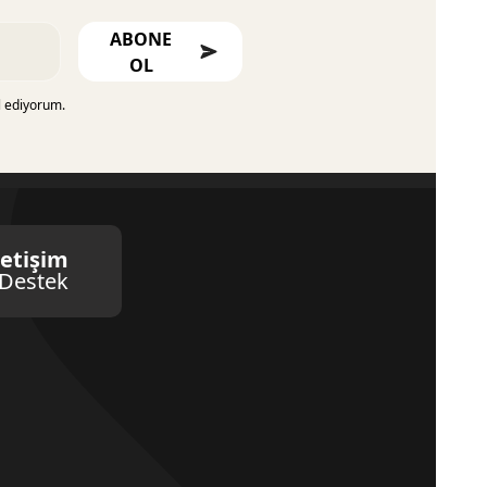
ABONE
OL
l ediyorum.
letişim
Destek