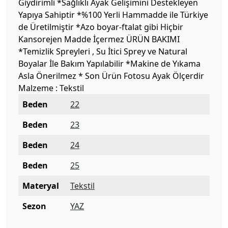
Giydirimli *Sağlıklı Ayak Gelişimini Destekleyen
Yapıya Sahiptir *%100 Yerli Hammadde ile Türkiye
de Üretilmiştir *Azo boyar-ftalat gibi Hiçbir
Kansorejen Madde İçermez ÜRÜN BAKIMI
*Temizlik Spreyleri , Su İtici Sprey ve Natural
Boyalar İle Bakım Yapılabilir *Makine de Yıkama
Asla Önerilmez * Son Ürün Fotosu Ayak Ölçerdir
Malzeme : Tekstil
Beden
22
Beden
23
Beden
24
Beden
25
Materyal
Tekstil
Sezon
YAZ