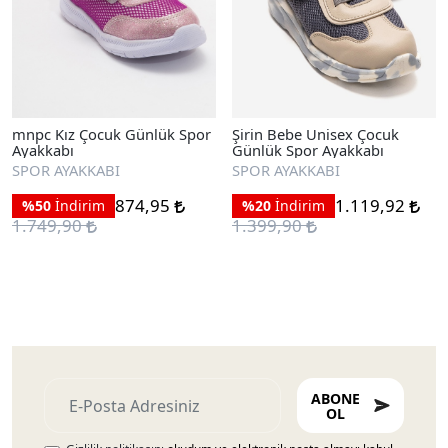
mnpc Kız Çocuk Günlük Spor
Şirin Bebe Unisex Çocuk
Ayakkabı
Günlük Spor Ayakkabı
SPOR AYAKKABI
SPOR AYAKKABI
874,95
1.119,92
%50
İndirim
%20
İndirim
1.749,90
1.399,90
ABONE
OL