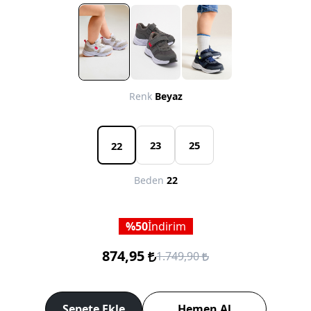
Renk
Beyaz
23
25
22
Beden
22
50
İndirim
874,95
1.749,90
Sepete Ekle
Hemen Al