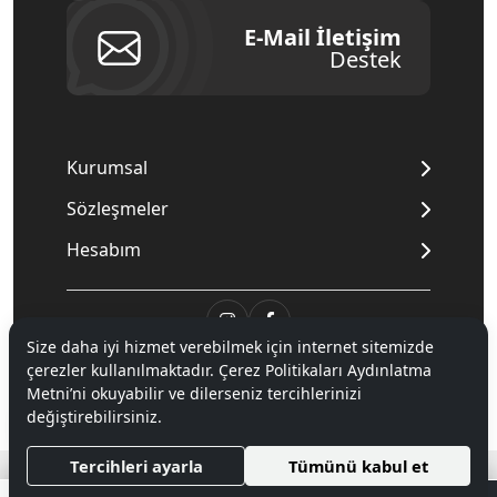
E-Mail İletişim
Destek
Kurumsal
Sözleşmeler
Hesabım
Size daha iyi hizmet verebilmek için internet sitemizde
çerezler kullanılmaktadır. Çerez Politikaları Aydınlatma
© 2020
Mnpc
. Tüm hakları saklıdır.
Metni’ni okuyabilir ve dilerseniz tercihlerinizi
değiştirebilirsiniz.
®
Tercihleri ayarla
Tümünü kabul et
Hipotenüs
Yeni Nesil E-Ticaret Sistemleri ile Hazırlanmıştır.
0