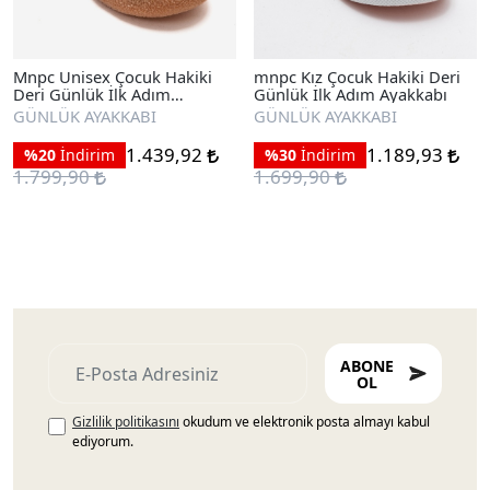
Mnpc Unisex Çocuk Hakiki
mnpc Kız Çocuk Hakiki Deri
Deri Günlük İlk Adım
Günlük İlk Adım Ayakkabı
Ayakkabı
GÜNLÜK AYAKKABI
GÜNLÜK AYAKKABI
1.439,92
1.189,93
%20
İndirim
%30
İndirim
1.799,90
1.699,90
ABONE
OL
Gizlilik politikasını
okudum ve elektronik posta almayı kabul
ediyorum.