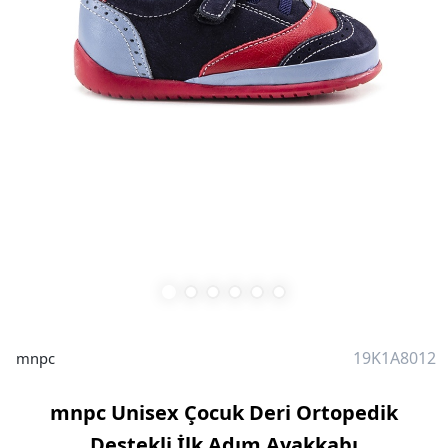
19K1A8012
mnpc
mnpc Unisex Çocuk Deri Ortopedik
Destekli İlk Adım Ayakkabı