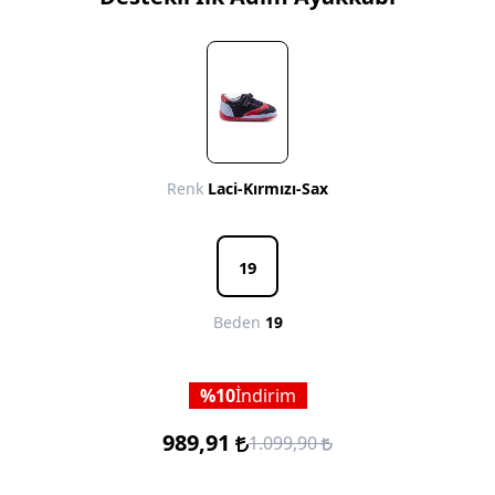
Renk
Laci-Kırmızı-Sax
19
Beden
19
10
İndirim
989,91
1.099,90