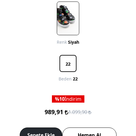
Renk
Siyah
22
Beden
22
10
İndirim
989,91
1.099,90
Sepete Ekle
Hemen Al