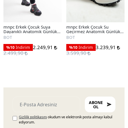
mnpc Erkek Çocuk Suya
mnpc Erkek Çocuk Su
Dayanıklı Anatomik Günlük
Geçirmez Anatomik Günlük
Bot
Bot
BOT
BOT
2.249,91
3.239,91
%10
İndirim
%10
İndirim
2.499,90
3.599,90
ABONE
OL
Gizlilik politikasını
okudum ve elektronik posta almayı kabul
ediyorum.