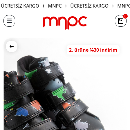
ÜCRETSİZ KARGO
MNPC
ÜCRETSİZ KARGO
MNPC
0
2. ürüne %30 indirim