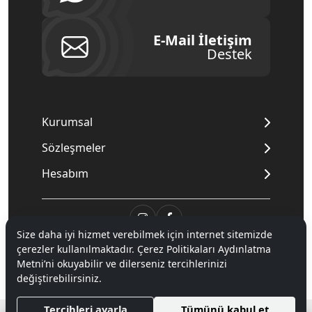
E-Mail İletişim
Destek
Kurumsal
Sözleşmeler
Hesabım
Size daha iyi hizmet verebilmek için internet sitemizde
çerezler kullanılmaktadır. Çerez Politikaları Aydınlatma
© 2020
Mnpc
. Tüm hakları saklıdır.
Metni’ni okuyabilir ve dilerseniz tercihlerinizi
değiştirebilirsiniz.
®
Tercihleri ayarla
Tümünü kabul et
Hipotenüs
Yeni Nesil E-Ticaret Sistemleri ile Hazırlanmıştır.