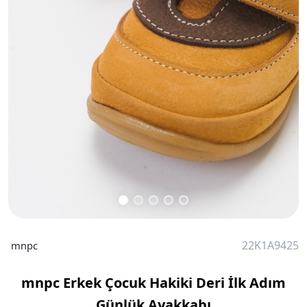
22K1A9425
mnpc
mnpc Erkek Çocuk Hakiki Deri İlk Adım
Günlük Ayakkabı