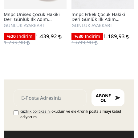
Mnpc Unisex Çocuk Hakiki
mnpc Erkek Çocuk Hakiki
Deri Günlük İlk Adım
Deri Günlük İlk Adım
Ayakkabı
Ayakkabı
GÜNLÜK AYAKKABI
GÜNLÜK AYAKKABI
1.439,92
1.189,93
%20
İndirim
%30
İndirim
1.799,90
1.699,90
ABONE
OL
Gizlilik politikasını
okudum ve elektronik posta almayı kabul
ediyorum.