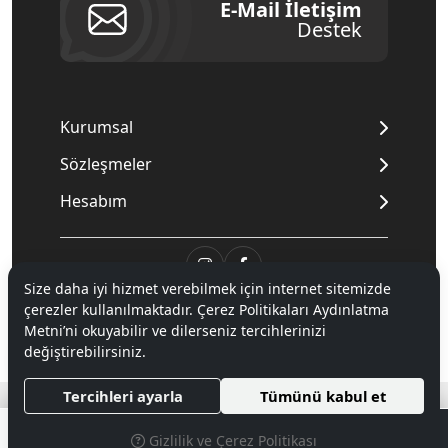
E-Mail İletişim
Destek
Kurumsal
Sözleşmeler
Hesabım
Size daha iyi hizmet verebilmek için internet sitemizde
çerezler kullanılmaktadır. Çerez Politikaları Aydınlatma
© 2020
Mnpc
. Tüm hakları saklıdır.
Metni’ni okuyabilir ve dilerseniz tercihlerinizi
değiştirebilirsiniz.
®
Tercihleri ayarla
Tümünü kabul et
Hipotenüs
Yeni Nesil E-Ticaret Sistemleri ile Hazırlanmıştır.
0
Gizlilik ve Çerez Politikası