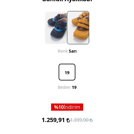
Renk
Sarı
19
Beden
19
10
İndirim
1.259,91
1.399,90