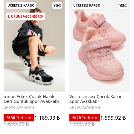
ÜCRETSIZ KARGO
YENI
ÜCRETSIZ KARGO
YENI
2. ÜRÜNE %30 INDIRIM
mnpc Erkek Çocuk Hakiki
Vicco Unisex Çocuk Karon
Deri Günlük Spor Ayakkabı
Spor Ayakkabı
SPOR AYAKKABI
SPOR AYAKKABI
1.189,93
1.599,92
%30
İndirim
%20
İndirim
1.699,90
1.999,90