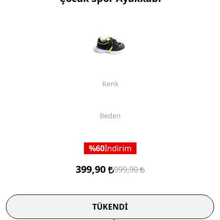
Renk
Beden
60
İndirim
399,90
999,90
TÜKENDİ