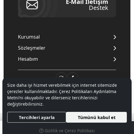
E-Mail İletişim
Destek
Kurumsal
Sözleşmeler
Hesabım
Size daha iyi hizmet verebilmek için internet sitemizde
çerezler kullanılmaktadır. Çerez Politikaları Aydınlatma
© 2020
Mnpc
. Tüm hakları saklıdır.
Metni’ni okuyabilir ve dilerseniz tercihlerinizi
değiştirebilirsiniz.
®
Tercihleri ayarla
Tümünü kabul et
Hipotenüs
Yeni Nesil E-Ticaret Sistemleri ile Hazırlanmıştır.
0
Gizlilik ve Çerez Politikası