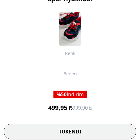
Renk
Beden
50
İndirim
499,95
999,90
TÜKENDİ