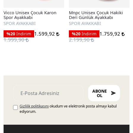
Vicco Unisex Çocuk Karon
Mnpc Unisex Çocuk Hakiki
Spor Ayakkabı
Deri Günlük Ayakkabı
SPOR AYAKKABI
SPOR AYAKKABI
1.599,92
1.759,92
%20
İndirim
%20
İndirim
1.999,90
2.199,90
ABONE
OL
Gizlilik politikasını
okudum ve elektronik posta almayı kabul
ediyorum.