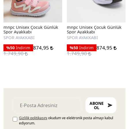
mnpc Unisex Çocuk Günlük
mnpc Unisex Çocuk Günlük
Spor Ayakkabı
Spor Ayakkabı
SPOR AYAKKABI
SPOR AYAKKABI
874,95
874,95
%50
İndirim
%50
İndirim
1.749,90
1.749,90
ABONE
OL
Gizlilik politikasını
okudum ve elektronik posta almayı kabul
ediyorum.