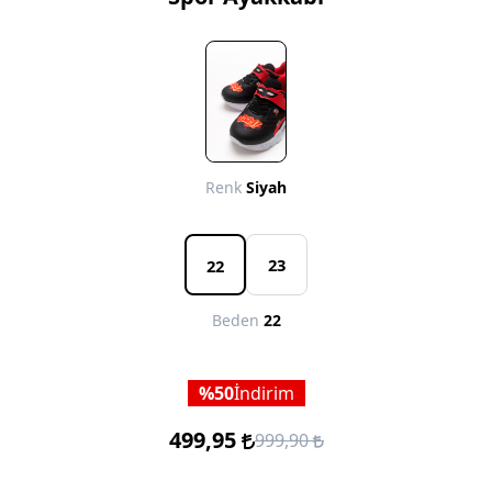
Renk
Siyah
23
22
Beden
22
50
İndirim
499,95
999,90