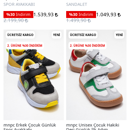
Sandalet
SPOR AYAKKABI
SANDALET
1.539,93
1.049,93
%30
İndirim
%30
İndirim
2.199,90
1.499,90
ÜCRETSIZ KARGO
YENI
ÜCRETSIZ KARGO
YENI
2. ÜRÜNE %30 INDIRIM
2. ÜRÜNE %30 INDIRIM
mnpc Erkek Çocuk Günlük
mnpc Unisex Çocuk Hakiki
Spor Ayakkabı
Deri Günlük İlk Adım