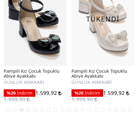
TÜKENDİ
Pampili Kız Çocuk Topuklu
Pampili Kız Çocuk Topuklu
Abiye Ayakkabı
Abiye Ayakkabı
GÜNLÜK AYAKKABI
GÜNLÜK AYAKKABI
1.599,92
1.599,92
%20
İndirim
%20
İndirim
1.999,90
1.999,90