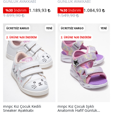
GÜNLÜK AYAKKABI
GÜNLÜK AYAKKABI
1.189,93
1.084,93
%30
İndirim
%30
İndirim
1.699,90
1.549,90
ÜCRETSIZ KARGO
YENI
ÜCRETSIZ KARGO
YENI
2. ÜRÜNE %30 INDIRIM
2. ÜRÜNE %30 INDIRIM
mnpc Kız Çocuk Kedili
mnpc Kız Çocuk Işıklı
Sneaker Ayakkabı
Anatomik Hafif Günlük