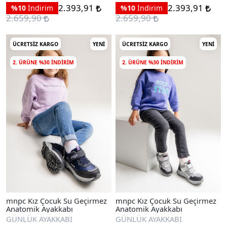
2.393,91
2.393,91
%10
İndirim
%10
İndirim
2.659,90
2.659,90
ÜCRETSIZ KARGO
YENI
ÜCRETSIZ KARGO
YENI
2. ÜRÜNE %30 INDIRIM
2. ÜRÜNE %30 INDIRIM
mnpc Kız Çocuk Su Geçirmez
mnpc Kız Çocuk Su Geçirmez
Anatomik Ayakkabı
Anatomik Ayakkabı
GÜNLÜK AYAKKABI
GÜNLÜK AYAKKABI