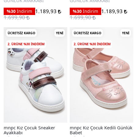
GÜNLÜK AYAKKABI
GÜNLÜK AYAKKABI
1.189,93
1.189,93
%30
İndirim
%30
İndirim
1.699,90
1.699,90
ÜCRETSIZ KARGO
YENI
ÜCRETSIZ KARGO
YENI
2. ÜRÜNE %30 INDIRIM
2. ÜRÜNE %30 INDIRIM
mnpc Kız Çocuk Sneaker
mnpc Kız Çocuk Kedili Günlük
Ayakkabı
Babet