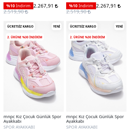
2.267,91
2.267,91
%10
İndirim
%10
İndirim
2.519,90
2.519,90
ÜCRETSIZ KARGO
YENI
ÜCRETSIZ KARGO
YENI
2. ÜRÜNE %30 INDIRIM
2. ÜRÜNE %30 INDIRIM
mnpc Kız Çocuk Günlük Spor
mnpc Kız Çocuk Günlük Spor
Ayakkabı
Ayakkabı
SPOR AYAKKABI
SPOR AYAKKABI