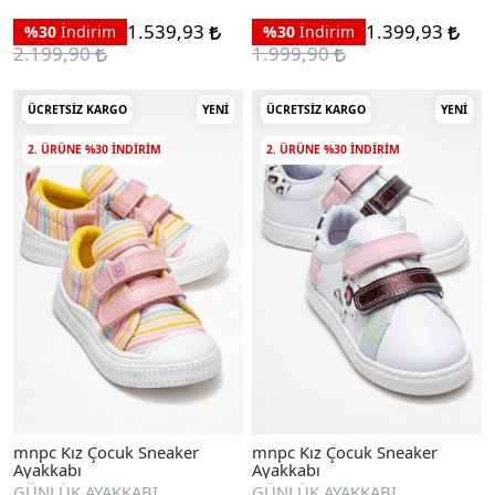
1.539,93
1.399,93
%30
İndirim
%30
İndirim
2.199,90
1.999,90
ÜCRETSIZ KARGO
YENI
ÜCRETSIZ KARGO
YENI
2. ÜRÜNE %30 INDIRIM
2. ÜRÜNE %30 INDIRIM
mnpc Kız Çocuk Sneaker
mnpc Kız Çocuk Sneaker
Ayakkabı
Ayakkabı
GÜNLÜK AYAKKABI
GÜNLÜK AYAKKABI