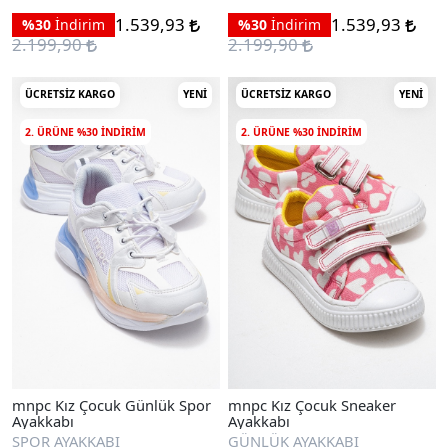
1.539,93
1.539,93
%30
İndirim
%30
İndirim
2.199,90
2.199,90
ÜCRETSIZ KARGO
YENI
ÜCRETSIZ KARGO
YENI
2. ÜRÜNE %30 INDIRIM
2. ÜRÜNE %30 INDIRIM
mnpc Kız Çocuk Günlük Spor
mnpc Kız Çocuk Sneaker
Ayakkabı
Ayakkabı
SPOR AYAKKABI
GÜNLÜK AYAKKABI