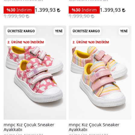
1.399,93
1.399,93
%30
İndirim
%30
İndirim
1.999,90
1.999,90
ÜCRETSIZ KARGO
YENI
ÜCRETSIZ KARGO
YENI
2. ÜRÜNE %30 INDIRIM
2. ÜRÜNE %30 INDIRIM
mnpc Kız Çocuk Sneaker
mnpc Kız Çocuk Sneaker
Ayakkabı
Ayakkabı