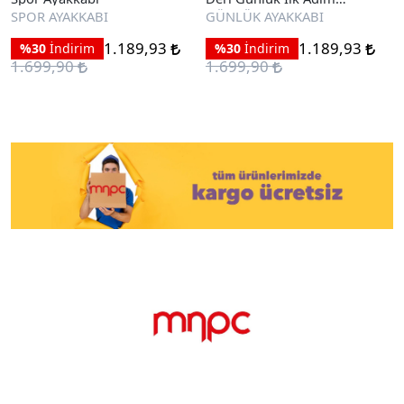
Ayakkabı
SPOR AYAKKABI
GÜNLÜK AYAKKABI
1.189,93
1.189,93
%30
İndirim
%30
İndirim
1.699,90
1.699,90