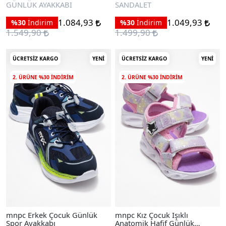
Sandalet
GÜNLÜK AYAKKABI
SANDALET
1.084,93
1.049,93
%30
İndirim
%30
İndirim
1.549,90
1.499,90
ÜCRETSIZ KARGO
YENI
ÜCRETSIZ KARGO
YENI
2. ÜRÜNE %30 INDIRIM
2. ÜRÜNE %30 INDIRIM
mnpc Erkek Çocuk Günlük
mnpc Kız Çocuk Işıklı
Spor Ayakkabı
Anatomik Hafif Günlük